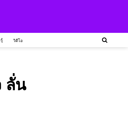
ู้
วิดีโอ
ลั่น