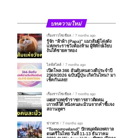
บทความใหม่
เรื่องราวโซเชียล
7 months ago
รู้จัก “ผ้าผ้า (Papa)” แมวส้มผู้โด่งดัง
แห่งพระราชวังต้องห้าม ผู้พิทักษ์เงียบ
งันใต้ชายคาทอง
ไลฟ์สไตล์
7 months ago
เปิดโพล 366 อันดับคนดวงดีประจำปี
2569/2026 ฉบับญี่ปุ่น เกิดวันไหน? มา
เช็คกันเลย!
เรื่องราวโซเชียล
7 months ago
เผยสาเหตุข้าราชการสาวติดตม.
เกาหลีใต้ หนังคนละม้วนจากคำชี้แจง
สถานทูตฯ
ข่าวสาร
7 months ago
“Tomorrowland” ปักหมุดจัดเทศกาล
ดนตรีในไทย วันที่ 11-13 ธันวาคม