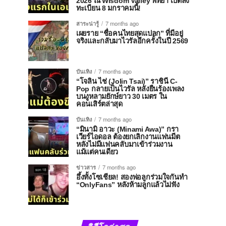
2026 ณ Wisdom Valley พัทยา เปิดลง
ทะเบียน 8 มกราคมนี้!
สาระน่ารู้
7 months ago
เผยราย “ชื่อคนไทยสุดแปลก” ที่มีอยู่
จริงและกลับมาไวรัลอีกครั้งในปี 2569
บันเทิง
7 months ago
“โจลิน ไช่ (Jolin Tsai)” ราชินี C-
Pop กลายเป็นไวรัล หลังยืนร้องเพลง
บนงูหลามยักษ์ยาว 30 เมตร ใน
คอนเสิร์ตล่าสุด
บันเทิง
7 months ago
“มินามิ อาวะ (Minami Awa)” กรา
เวียร์ไอดอล ต้องยกเลิกงานแฟนมีต
หลังไม่มีแฟนคลับมาเข้าร่วมงาน
แม้แต่คนเดียว
ข่าวสาร
7 months ago
อึ้งทั้งโซเชียล! สองพ่อลูกร่วมใจกันทำ
“OnlyFans” หลังห้ามลูกแล้วไม่ฟัง