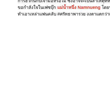
การฮั้วกันกับเจ้ามือหรือไม่ ซึ่งอาจจะเป็นสาเหตุท
ขอกำลังใจในเฟซบุ๊ก
แม่น้ำหนึ่ง Namnueng
โดยร
ทำเอาเหล่าแฟนคลับ #ศรัทธาพารวย งงตาแตกว่าเก