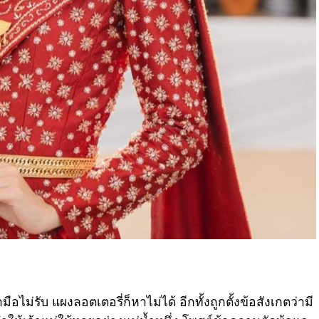
ม่รับ แผงลอตเตอรี่ก็หาไม่ได้ อีกทั้งถูกตั้งข้อสังเกตว่ามี