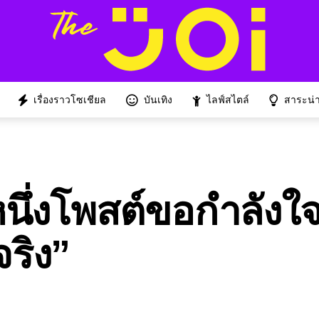
เรื่องราวโซเชียล
บันเทิง
ไลฟ์สไตล์
สาระน่าร
นึ่งโพสต์ขอกำลังใจ 
จริง”