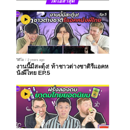
วิดีโอล่าสุด
วิดีโอ
2 years ago
งานนี้มีสะดุ้ง! ท้าชาวต่างชาติรีแอคห
นังผีไทย EP.5