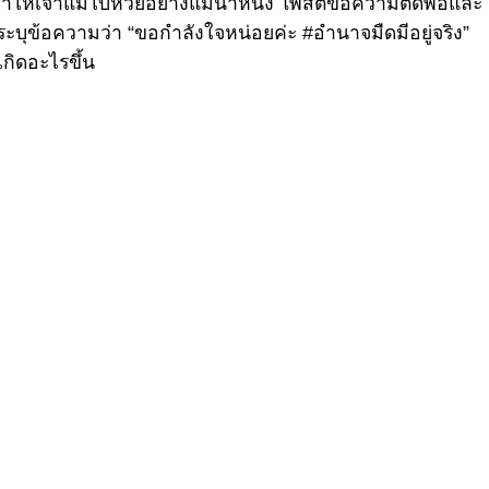
ี่ทำให้เจ้าแม่ใบ้หวยอย่างแม่น้ำหนึ่ง โพสต์ข้อความตัดพ้อและ
ะบุข้อความว่า “ขอกำลังใจหน่อยค่ะ #อำนาจมืดมีอยู่จริง”
ิดอะไรขึ้น