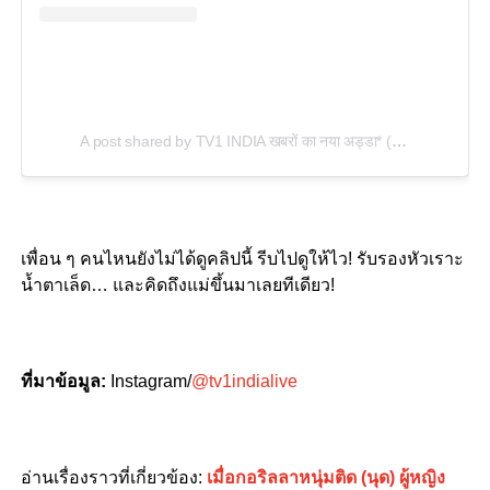
A post shared by TV1 INDIA खबरों का नया अड्डा* (@tv1indialive)
เพื่อน ๆ คนไหนยังไม่ได้ดูคลิปนี้ รีบไปดูให้ไว! รับรองหัวเราะ
น้ำตาเล็ด… และคิดถึงแม่ขึ้นมาเลยทีเดียว!
ที่มาข้อมูล:
Instagram/
@tv1indialive
อ่านเรื่องราวที่เกี่ยวข้อง:
เมื่อกอริลลาหนุ่มติด (นุด) ผู้หญิง