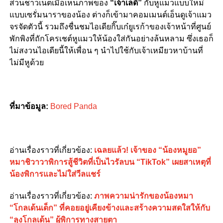
ส่วนชาวเน็ตเมื่อเห็นภาพของ
“เจ้าเลดี้”
กับหูแมวแบบใหม่
แบบเซรั่มนาราของน้อง ต่างก็เข้ามาคอมเมนต์เอ็นดูเจ้าแมว
จรจัดตัวนี้ รวมถึงชื่นชมไอเดียกิ๊บเก๋ยูเรก้าของเจ้าหน้าที่ศูนย์
พักพิงที่ถักโครเชต์หูแมวให้น้องใส่กันอย่างล้นหลาม ซึ่งเธอก็
ไม่สงวนไอเดียนี้ให้เพื่อน ๆ นำไปใช้กับเจ้าเหมียวหาบ้านที่
ไม่มีหูด้วย
ที่มาข้อมูล:
Bored Panda
อ่านเรื่องราวที่เกี่ยวข้อง:
เฉลยแล้ว! เจ้าของ “น้องหมูยอ”
หมาชิวาวาพิการสู้ชีวิตที่เป็นไวรัลบน “TikTok” เผยสาเหตุที่
น้องพิการและไม่ใส่วีลแชร์
อ่านเรื่องราวที่เกี่ยวข้อง:
ภาพความน่ารักของน้องหมา
“โกลเด้นเด็ก” ที่คอยอยู่เคียงข้างและสร้างความสดใสให้กับ
“ลุงโกลเด้น” ผู้พิการทางสายตา