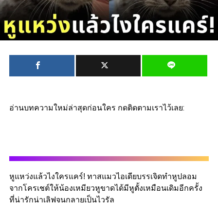
อ่านบทความใหม่ล่าสุดก่อนใคร กดติดตามเราไว้เลย:
หูแหว่งแล้วไงใครแคร์! ทาสแมวไอเดียบรรเจิดทำหูปลอม
จากโครเชต์ให้น้องเหมียวหูขาดได้มีหูตั้งเหมือนเดิมอีกครั้ง
ที่น่ารักน่าเลิฟจนกลายเป็นไวรัล