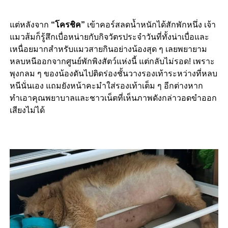
แต่หลังจาก
“โครชิค”
เข้าคอร์สลดน้ำหนักได้สักพักหนึ่ง เจ้า
แมวส้มก็รู้สึกเบื่อหน่ายกับกิจวัตรประจำวันที่ทั้งน่าเบื่อและ
เหนื่อยมากสำหรับแมวสายกินอย่างน้องสุด ๆ เลยพยายาม
หลบหนีออกจากศูนย์พักพิงสัตว์แห่งนี้ แต่กลับไม่รอด! เพราะ
พุงกลม ๆ ของน้องดันไปติดร่องชั้นวางรองเท้าระหว่างที่หลบ
หนีนั่นเอง แถมยังหน้าคะมำใส่รองเท้าเต็ม ๆ อีกต่างหาก
ทำเอาคุณพยาบาลและชาวเน็ตที่เห็นภาพดังกล่าวอดขำออก
เสียงไม่ได้