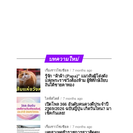
บทความใหม่
เรื่องราวโซเชียล
7 months ago
รู้จัก “ผ้าผ้า (Papa)” แมวส้มผู้โด่งดัง
แห่งพระราชวังต้องห้าม ผู้พิทักษ์เงียบ
งันใต้ชายคาทอง
ไลฟ์สไตล์
7 months ago
เปิดโพล 366 อันดับคนดวงดีประจำปี
2569/2026 ฉบับญี่ปุ่น เกิดวันไหน? มา
เช็คกันเลย!
เรื่องราวโซเชียล
7 months ago
เผยสาเหตุข้าราชการสาวติดตม.