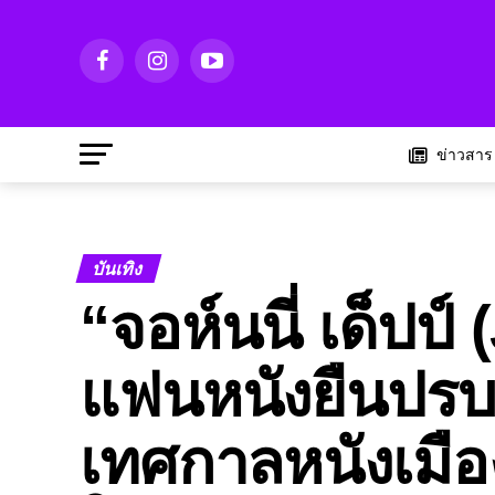
ข่าวสาร
บันเทิง
“จอห์นนี่ เด็ปป์
แฟนหนังยืนปรบม
เทศกาลหนังเมือ