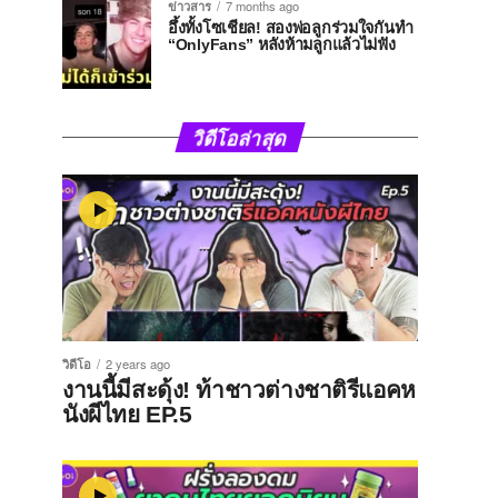
ข่าวสาร
7 months ago
อึ้งทั้งโซเชียล! สองพ่อลูกร่วมใจกันทำ
“OnlyFans” หลังห้ามลูกแล้วไม่ฟัง
วิดีโอล่าสุด
วิดีโอ
2 years ago
งานนี้มีสะดุ้ง! ท้าชาวต่างชาติรีแอคห
นังผีไทย EP.5