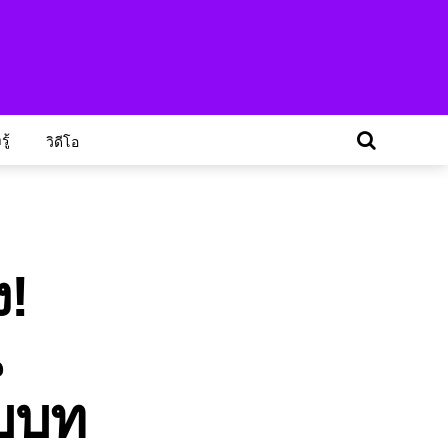
ู้
วิดีโอ
ง!
น
ับบท