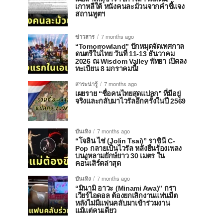
เกาหลีใต้ หนังคนละม้วนจากคำชี้แจง
สถานทูตฯ
ข่าวสาร
7 months ago
“Tomorrowland” ปักหมุดจัดเทศกาล
ดนตรีในไทย วันที่ 11-13 ธันวาคม
2026 ณ Wisdom Valley พัทยา เปิดลง
ทะเบียน 8 มกราคมนี้!
สาระน่ารู้
7 months ago
เผยราย “ชื่อคนไทยสุดแปลก” ที่มีอยู่
จริงและกลับมาไวรัลอีกครั้งในปี 2569
บันเทิง
7 months ago
“โจลิน ไช่ (Jolin Tsai)” ราชินี C-
Pop กลายเป็นไวรัล หลังยืนร้องเพลง
บนงูหลามยักษ์ยาว 30 เมตร ใน
คอนเสิร์ตล่าสุด
บันเทิง
7 months ago
“มินามิ อาวะ (Minami Awa)” กรา
เวียร์ไอดอล ต้องยกเลิกงานแฟนมีต
หลังไม่มีแฟนคลับมาเข้าร่วมงาน
แม้แต่คนเดียว