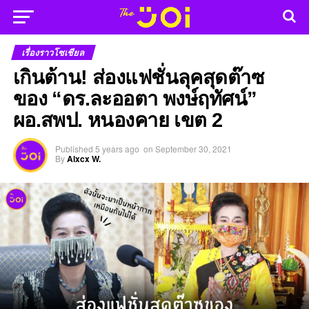
เรื่องราวโซเชียล
เกินต้าน! ส่องแฟชั่นลุคสุดต๊าซ
ของ “ดร.ละออตา พงษ์ฤทัศน์”
ผอ.สพป. หนองคาย เขต 2
Published
5 years ago
on
September 30, 2021
By
Alxcx W.