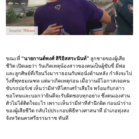
Source:
TNews
ขณะที่
“นายกานต์พงศ์ สิริอิสสระนันท์”
ลูกชายของผู้เสีย
ชีวิต เปิดเผยว่า วันเกิดเหตุน้องสาวของตนเป็นผู้ขับขี่ มีพ่อ
และลูกศิษย์ที่เรียนวิ่งมาราธอน​กับพ่อนั่งด้านหลัง กำลังจะไป
วิ่งที่พุทธมณฑล แต่มาเกิดเหตุก่อน เมื่อวานมีโอกาสเจอคน
ขับรถปอร์เช่​ เห็นว่ามีท่าทีโศกเศร้าเสียใจ พร้อมกับกล่าว
ขอโทษและบอกว่ายินดีจะรับผิดชอบทุกอย่าง ซึ่งตนเองส่วน
ตัวไม่ได้ติดใจอะไร เพราะเห็นว่ามีท่าทีสำนึกผิด ก่อนนำร่าง
ของผู้เสียชีวิต กลับไปประกอบพิธีทางศาสนาที่ อำเภอทุ่งสง
จังหวัดนครศรีธรรมราช ทันที