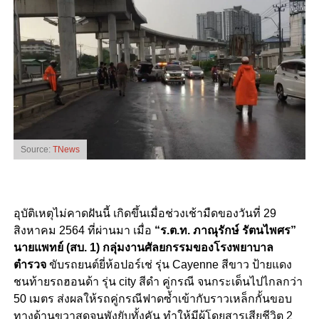
Source:
TNews
อุบัติเหตุไม่คาดฝันนี้ เกิดขึ้นเมื่อช่วงเช้ามืดของวันที่ 29
สิงหาคม 2564 ที่ผ่านมา เมื่อ
“ร.ต.ท. ภาณุรักษ์ รัตนไพศร”
นายแพทย์ (สบ. 1) กลุ่มงานศัลยกรรมของโรงพยาบาล
ตำรวจ
ขับรถยนต์ยี่ห้อปอร์เช่ รุ่น Cayenne สีขาว ป้ายแดง
ชนท้ายรถฮอนด้า
รุ่น city สีดำ คู่กรณี จนกระเด็นไปไกลกว่า
50 เมตร ส่งผลให้รถคู่กรณีฟาดซ้ำเข้ากับราวเหล็กกั้นขอบ
ทางด้านขวาสุดจนพังยับทั้งคัน ทำให้มีผู้โดยสารเสียชีวิต 2