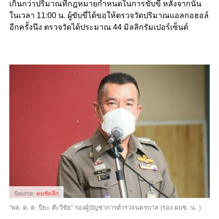
เกินกว่าปริมาณที่กฎหมายกำหนดในการขับขี่ หลังจากนั้น
ในเวลา 11:00 น. ผู้ขับขี่ได้ขอให้ตรวจวัดปริมาณแอลกอฮอล์
อีกครั้งนึง ตรวจวัดได้ประมาณ 44 มิลลิกรัมเปอร์เซ็นต์
Source:
คมชัดลึก
“พล. ต. ต. ปิยะ ต๊ะวิชัย” รองผู้บัญชาการตำรวจนครบาล (รอง ผบช. น. )