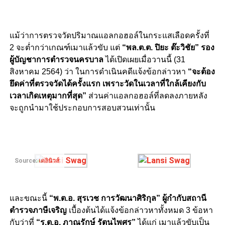
แม้ว่าการตรวจวัดปริมาณแอลกอฮอล์ในกระแสเลือดครั้งที่
2 จะต่ำกว่าเกณฑ์เมาแล้วขับ แต่
“พล.ต.ต. ปิยะ ต๊ะวิชัย”
รอง
ผู้บัญชาการตำรวจนครบาล
ได้เปิดเผยเมื่อวานนี้ (31
สิงหาคม 2564) ว่า ในการดำเนินคดีแจ้งข้อกล่าวหา
“จะต้อง
ยึดค่าที่ตรวจวัดได้ครั้งแรก เพราะวัดในเวลาที่ใกล้เคียงกับ
เวลาเกิดเหตุมากที่สุด”
ส่วนค่าแอลกอฮอล์ที่ลดลงภายหลัง
จะถูกนำมาใช้ประกอบการสอบสวนเท่านั้น
Source:
เดลินิวส์
และขณะนี้
“พ.ต.อ. สุรเวช การวัฒนาศิริกุล”
ผู้กำกับสถานี
ตำรวจภาษีเจริญ
เบื้องต้นได้แจ้งข้อกล่าวหาทั้งหมด 3 ข้อหา
กับว่าที่
“ร.ต.อ. ภาณุรักษ์ รัตนไพศร”
ได้แก่ เมาแล้วขับเป็น