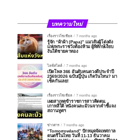
บทความใหม่
เรื่องราวโซเชียล
7 months ago
รู้จัก “ผ้าผ้า (Papa)” แมวส้มผู้โด่งดัง
แห่งพระราชวังต้องห้าม ผู้พิทักษ์เงียบ
งันใต้ชายคาทอง
ไลฟ์สไตล์
7 months ago
เปิดโพล 366 อันดับคนดวงดีประจำปี
2569/2026 ฉบับญี่ปุ่น เกิดวันไหน? มา
เช็คกันเลย!
เรื่องราวโซเชียล
7 months ago
เผยสาเหตุข้าราชการสาวติดตม.
เกาหลีใต้ หนังคนละม้วนจากคำชี้แจง
สถานทูตฯ
ข่าวสาร
7 months ago
“Tomorrowland” ปักหมุดจัดเทศกาล
ดนตรีในไทย วันที่ 11-13 ธันวาคม