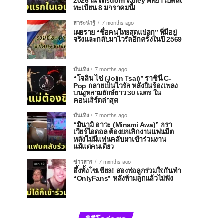
2026 ณ Wisdom Valley พัทยา เปิดลง
ทะเบียน 8 มกราคมนี้!
สาระน่ารู้
7 months ago
เผยราย “ชื่อคนไทยสุดแปลก” ที่มีอยู่
จริงและกลับมาไวรัลอีกครั้งในปี 2569
บันเทิง
7 months ago
“โจลิน ไช่ (Jolin Tsai)” ราชินี C-
Pop กลายเป็นไวรัล หลังยืนร้องเพลง
บนงูหลามยักษ์ยาว 30 เมตร ใน
คอนเสิร์ตล่าสุด
บันเทิง
7 months ago
“มินามิ อาวะ (Minami Awa)” กรา
เวียร์ไอดอล ต้องยกเลิกงานแฟนมีต
หลังไม่มีแฟนคลับมาเข้าร่วมงาน
แม้แต่คนเดียว
ข่าวสาร
7 months ago
อึ้งทั้งโซเชียล! สองพ่อลูกร่วมใจกันทำ
“OnlyFans” หลังห้ามลูกแล้วไม่ฟัง