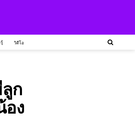
ู้
วิดีโอ
ลูก
น้อง