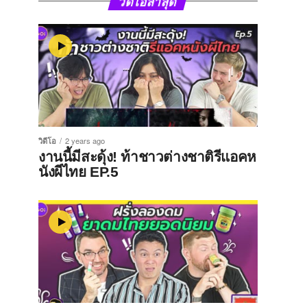
วิดีโอล่าสุด
วิดีโอ
2 years ago
งานนี้มีสะดุ้ง! ท้าชาวต่างชาติรีแอคห
นังผีไทย EP.5