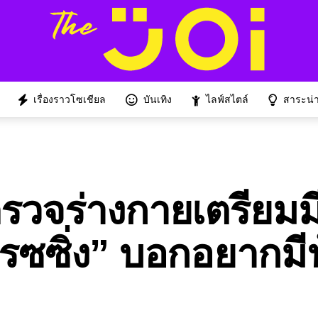
เรื่องราวโซเชียล
บันเทิง
ไลฟ์สไตล์
สาระน่าร
วจร่างกายเตรียมมี
งเรซซิ่ง” บอกอยากมี