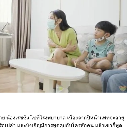
 น้องเรซซิ่ง ไปที่โรงพยาบาล เนื่องจากปีหน้าแพทจะอายุ
หรือเปล่า และบังเอิญมีการพูดคุยกับใครสักคน แล้วเขาก็พูด