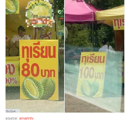
source:
amarintv