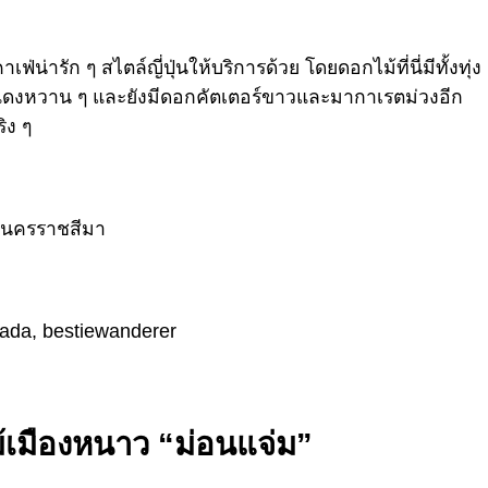
่ารัก ๆ สไตล์ญี่ปุ่นให้บริการด้วย โดยดอกไม้ที่นี่มีทั้งทุ่ง
ูแดงหวาน ๆ และยังมีดอกคัตเตอร์ขาวและมากาเรตม่วงอีก
ิง ๆ
ัดนครราชสีมา
lada,
bestiewanderer
เมืองหนาว “ม่อนแจ่ม”