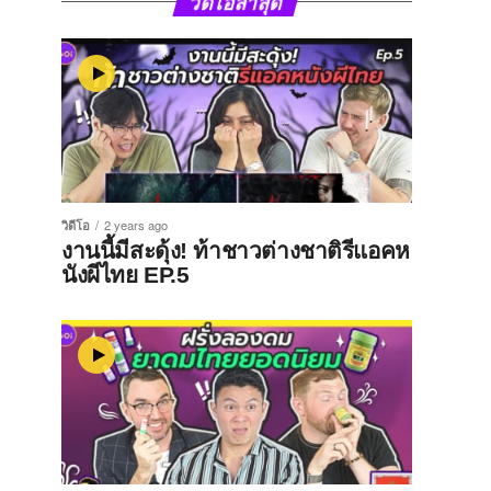
วิดีโอล่าสุด
วิดีโอ
2 years ago
งานนี้มีสะดุ้ง! ท้าชาวต่างชาติรีแอคห
นังผีไทย EP.5