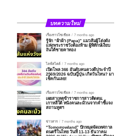
บทความใหม่
เรื่องราวโซเชียล
7 months ago
รู้จัก “ผ้าผ้า (Papa)” แมวส้มผู้โด่งดัง
แห่งพระราชวังต้องห้าม ผู้พิทักษ์เงียบ
งันใต้ชายคาทอง
ไลฟ์สไตล์
7 months ago
เปิดโพล 366 อันดับคนดวงดีประจำปี
2569/2026 ฉบับญี่ปุ่น เกิดวันไหน? มา
เช็คกันเลย!
เรื่องราวโซเชียล
7 months ago
เผยสาเหตุข้าราชการสาวติดตม.
เกาหลีใต้ หนังคนละม้วนจากคำชี้แจง
สถานทูตฯ
ข่าวสาร
7 months ago
“Tomorrowland” ปักหมุดจัดเทศกาล
ดนตรีในไทย วันที่ 11-13 ธันวาคม