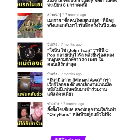
2026 ณ Wisdom Valley พัทยา เปิดลง
ทะเบียน 8 มกราคมนี้!
สาระน่ารู้
7 months ago
เผยราย “ชื่อคนไทยสุดแปลก” ที่มีอยู่
จริงและกลับมาไวรัลอีกครั้งในปี 2569
บันเทิง
7 months ago
“โจลิน ไช่ (Jolin Tsai)” ราชินี C-
Pop กลายเป็นไวรัล หลังยืนร้องเพลง
บนงูหลามยักษ์ยาว 30 เมตร ใน
คอนเสิร์ตล่าสุด
บันเทิง
7 months ago
“มินามิ อาวะ (Minami Awa)” กรา
เวียร์ไอดอล ต้องยกเลิกงานแฟนมีต
หลังไม่มีแฟนคลับมาเข้าร่วมงาน
แม้แต่คนเดียว
ข่าวสาร
7 months ago
อึ้งทั้งโซเชียล! สองพ่อลูกร่วมใจกันทำ
“OnlyFans” หลังห้ามลูกแล้วไม่ฟัง