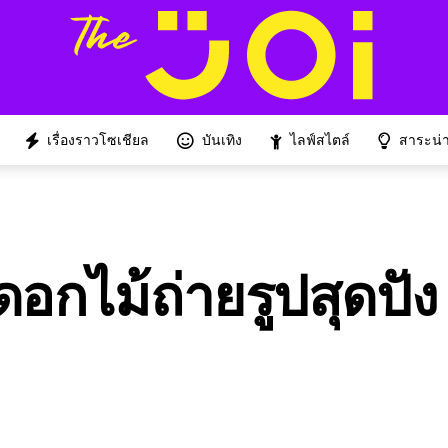
เรื่องราวโซเชียล
บันเทิง
ไลฟ์สไตล์
สาระน่าร
อกไม้ถ่ายรูปสุดปัง