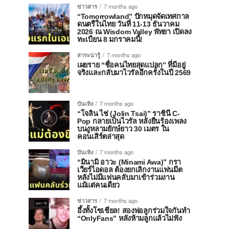
ข่าวสาร
7 months ago
“Tomorrowland” ปักหมุดจัดเทศกาล
ดนตรีในไทย วันที่ 11-13 ธันวาคม
2026 ณ Wisdom Valley พัทยา เปิดลง
ทะเบียน 8 มกราคมนี้!
สาระน่ารู้
7 months ago
เผยราย “ชื่อคนไทยสุดแปลก” ที่มีอยู่
จริงและกลับมาไวรัลอีกครั้งในปี 2569
บันเทิง
7 months ago
“โจลิน ไช่ (Jolin Tsai)” ราชินี C-
Pop กลายเป็นไวรัล หลังยืนร้องเพลง
บนงูหลามยักษ์ยาว 30 เมตร ใน
คอนเสิร์ตล่าสุด
บันเทิง
7 months ago
“มินามิ อาวะ (Minami Awa)” กรา
เวียร์ไอดอล ต้องยกเลิกงานแฟนมีต
หลังไม่มีแฟนคลับมาเข้าร่วมงาน
แม้แต่คนเดียว
ข่าวสาร
7 months ago
อึ้งทั้งโซเชียล! สองพ่อลูกร่วมใจกันทำ
“OnlyFans” หลังห้ามลูกแล้วไม่ฟัง