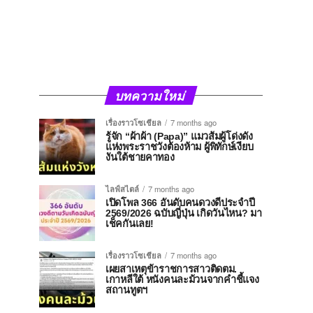
บทความใหม่
เรื่องราวโซเชียล
7 months ago
รู้จัก “ผ้าผ้า (Papa)” แมวส้มผู้โด่งดัง
แห่งพระราชวังต้องห้าม ผู้พิทักษ์เงียบ
งันใต้ชายคาทอง
ไลฟ์สไตล์
7 months ago
เปิดโพล 366 อันดับคนดวงดีประจำปี
2569/2026 ฉบับญี่ปุ่น เกิดวันไหน? มา
เช็คกันเลย!
เรื่องราวโซเชียล
7 months ago
เผยสาเหตุข้าราชการสาวติดตม.
เกาหลีใต้ หนังคนละม้วนจากคำชี้แจง
สถานทูตฯ