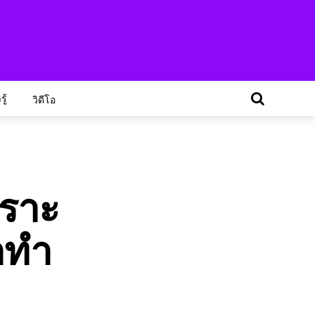
ู้
วิดีโอ
พราะ
มาทำ