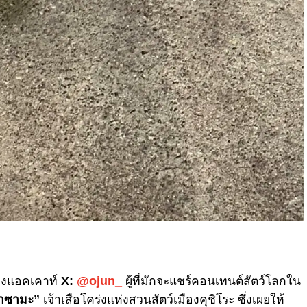
าของแอคเคาท์
X:
@ojun_
ผู้ที่มักจะแชร์คอนเทนต์สัตว์โลกใน
าซามะ”
เจ้าเสือโคร่งแห่งสวนสัตว์เมืองคุชิโระ ซึ่งเผยให้