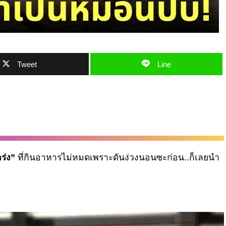
Tweet
Line
ร่ง”
ที่กินอาหารไม่หมดเพราะดันง่วงนอนซะก่อน..ก็เลยนำ