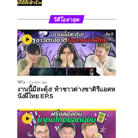
วิดีโอล่าสุด
วิดีโอ
2 years ago
งานนี้มีสะดุ้ง! ท้าชาวต่างชาติรีแอคห
นังผีไทย EP.5