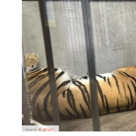
Source:
X: @ojun_