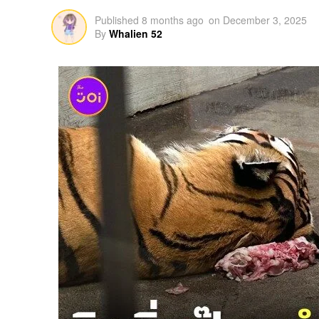
Published
8 months ago
on
December 3, 2025
By
Whalien 52