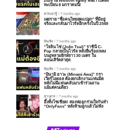
2026 ณ Wisdom Valley พัทยา เปิดลง
ทะเบียน 8 มกราคมนี้!
สาระน่ารู้
7 months ago
เผยราย “ชื่อคนไทยสุดแปลก” ที่มีอยู่
จริงและกลับมาไวรัลอีกครั้งในปี 2569
บันเทิง
7 months ago
“โจลิน ไช่ (Jolin Tsai)” ราชินี C-
Pop กลายเป็นไวรัล หลังยืนร้องเพลง
บนงูหลามยักษ์ยาว 30 เมตร ใน
คอนเสิร์ตล่าสุด
บันเทิง
7 months ago
“มินามิ อาวะ (Minami Awa)” กรา
เวียร์ไอดอล ต้องยกเลิกงานแฟนมีต
หลังไม่มีแฟนคลับมาเข้าร่วมงาน
แม้แต่คนเดียว
ข่าวสาร
7 months ago
อึ้งทั้งโซเชียล! สองพ่อลูกร่วมใจกันทำ
“OnlyFans” หลังห้ามลูกแล้วไม่ฟัง