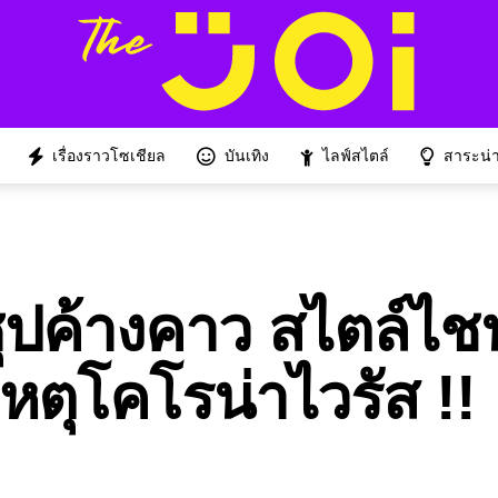
เรื่องราวโซเชียล
บันเทิง
ไลฟ์สไตล์
สาระน่าร
ุปค้างคาว สไตล์ไช
หตุโคโรน่าไวรัส !!