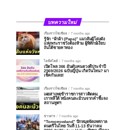
บทความใหม่
เรื่องราวโซเชียล
7 months ago
รู้จัก “ผ้าผ้า (Papa)” แมวส้มผู้โด่งดัง
แห่งพระราชวังต้องห้าม ผู้พิทักษ์เงียบ
งันใต้ชายคาทอง
ไลฟ์สไตล์
7 months ago
เปิดโพล 366 อันดับคนดวงดีประจำปี
2569/2026 ฉบับญี่ปุ่น เกิดวันไหน? มา
เช็คกันเลย!
เรื่องราวโซเชียล
7 months ago
เผยสาเหตุข้าราชการสาวติดตม.
เกาหลีใต้ หนังคนละม้วนจากคำชี้แจง
สถานทูตฯ
ข่าวสาร
7 months ago
“Tomorrowland” ปักหมุดจัดเทศกาล
ดนตรีในไทย วันที่ 11-13 ธันวาคม