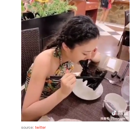
source
: twitter