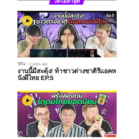
วิดีโอล่าสุด
วิดีโอ
2 years ago
งานนี้มีสะดุ้ง! ท้าชาวต่างชาติรีแอคห
นังผีไทย EP.5