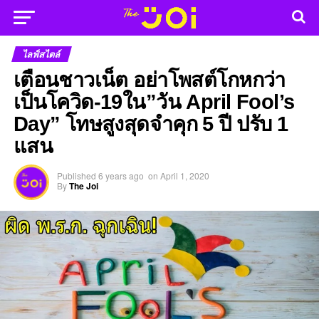
ไลฟ์สไตล์
เตือนชาวเน็ต อย่าโพสต์โกหกว่า
เป็นโควิด-19ใน”วัน April Fool’s
Day” โทษสูงสุดจำคุก 5 ปี ปรับ 1
แสน
Published
6 years ago
on
April 1, 2020
By
The Joi