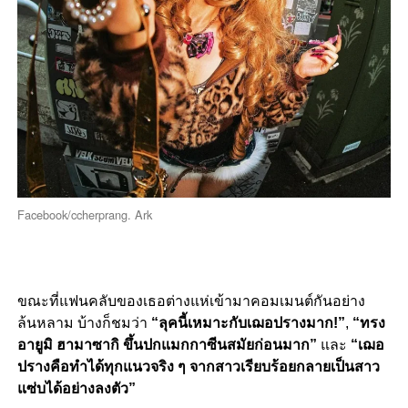
Facebook/ccherprang. Ark
ขณะที่แฟนคลับของเธอต่างแห่เข้ามาคอมเมนต์กันอย่าง
ล้นหลาม บ้างก็ชมว่า
“ลุคนี้เหมาะกับเฌอปรางมาก!”
,
“ทรง
อายูมิ ฮามาซากิ ขึ้นปกแมกกาซีนสมัยก่อนมาก”
และ
“เฌอ
ปรางคือทำได้ทุกแนวจริง ๆ จากสาวเรียบร้อยกลายเป็นสาว
แซ่บได้อย่างลงตัว”