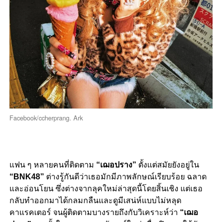
Facebook/ccherprang. Ark
แฟน ๆ หลายคนที่ติดตาม
“เฌอปราง”
ตั้งแต่สมัยยังอยู่ใน
“BNK48”
ต่างรู้กันดีว่าเธอมักมีภาพลักษณ์เรียบร้อย ฉลาด
และอ่อนโยน ซึ่งต่างจากลุคใหม่ล่าสุดนี้โดยสิ้นเชิง แต่เธอ
กลับทำออกมาได้กลมกลืนและดูมีเสน่ห์แบบไม่หลุด
คาแรคเตอร์ จนผู้ติดตามบางรายถึงกับวิเคราะห์ว่า
“เฌอ