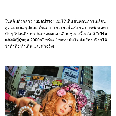
ในคลิปดังกล่าว
“เฌอปราง”
เผยให้เห็นขั้นตอนการเปลี่ยน
ลุคแบบเต็มรูปแบบ ตั้งแต่การลงรองพื้นสีแทน การติดขนตา
ปัง ๆ ไปจนถึงการจัดทรงผมและเลือกชุดสุดจี๊ดสไตล์
“เกิร์ล
แก๊งค์ญี่ปุ่นยุค 2000s”
พร้อมโพสท่ามั่นใจเต็มร้อย เรียกได้
ว่าทำถึง ทำเกิน และทำจริง!