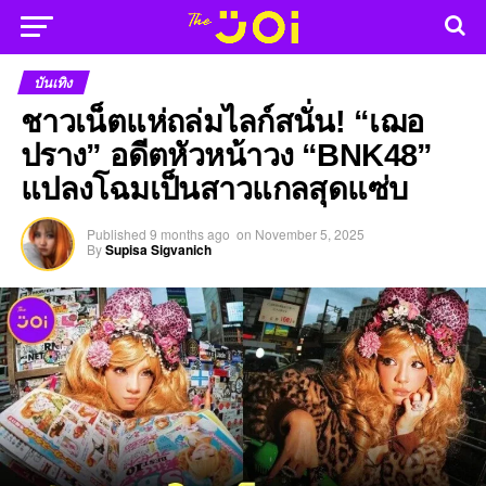
บันเทิง
ชาวเน็ตแห่ถล่มไลก์สนั่น! “เฌอ
ปราง” อดีตหัวหน้าวง “BNK48”
แปลงโฉมเป็นสาวแกลสุดแซ่บ
Published
9 months ago
on
November 5, 2025
By
Supisa Sigvanich