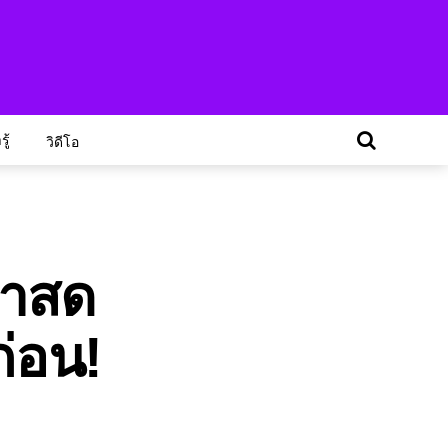
ู้
วิดีโอ
้าสด
ก่อน!