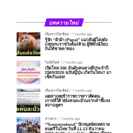
บทความใหม่
เรื่องราวโซเชียล
7 months ago
รู้จัก “ผ้าผ้า (Papa)” แมวส้มผู้โด่งดัง
แห่งพระราชวังต้องห้าม ผู้พิทักษ์เงียบ
งันใต้ชายคาทอง
ไลฟ์สไตล์
7 months ago
เปิดโพล 366 อันดับคนดวงดีประจำปี
2569/2026 ฉบับญี่ปุ่น เกิดวันไหน? มา
เช็คกันเลย!
เรื่องราวโซเชียล
7 months ago
เผยสาเหตุข้าราชการสาวติดตม.
เกาหลีใต้ หนังคนละม้วนจากคำชี้แจง
สถานทูตฯ
ข่าวสาร
7 months ago
“Tomorrowland” ปักหมุดจัดเทศกาล
ดนตรีในไทย วันที่ 11-13 ธันวาคม