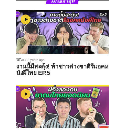
วิดีโอล่าสุด
วิดีโอ
2 years ago
งานนี้มีสะดุ้ง! ท้าชาวต่างชาติรีแอคห
นังผีไทย EP.5