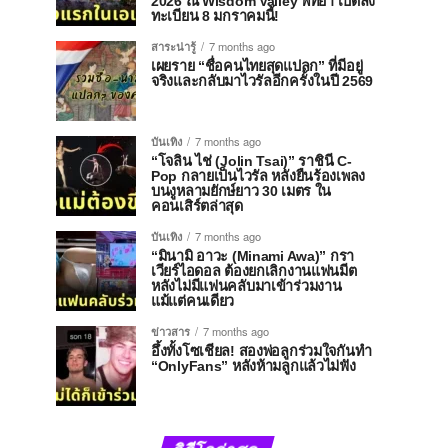
2026 ณ Wisdom Valley พัทยา เปิดลง
ทะเบียน 8 มกราคมนี้!
สาระน่ารู้
7 months ago
เผยราย “ชื่อคนไทยสุดแปลก” ที่มีอยู่
จริงและกลับมาไวรัลอีกครั้งในปี 2569
บันเทิง
7 months ago
“โจลิน ไช่ (Jolin Tsai)” ราชินี C-
Pop กลายเป็นไวรัล หลังยืนร้องเพลง
บนงูหลามยักษ์ยาว 30 เมตร ใน
คอนเสิร์ตล่าสุด
บันเทิง
7 months ago
“มินามิ อาวะ (Minami Awa)” กรา
เวียร์ไอดอล ต้องยกเลิกงานแฟนมีต
หลังไม่มีแฟนคลับมาเข้าร่วมงาน
แม้แต่คนเดียว
ข่าวสาร
7 months ago
อึ้งทั้งโซเชียล! สองพ่อลูกร่วมใจกันทำ
“OnlyFans” หลังห้ามลูกแล้วไม่ฟัง