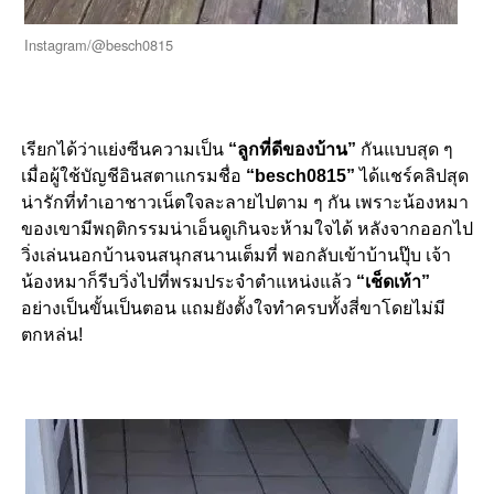
Instagram/@besch0815
เรียกได้ว่าแย่งซีนความเป็น
“ลูกที่ดีของบ้าน”
กันแบบสุด ๆ
เมื่อผู้ใช้บัญชีอินสตาแกรมชื่อ
“besch0815”
ได้แชร์คลิปสุด
น่ารักที่ทำเอาชาวเน็ตใจละลายไปตาม ๆ กัน เพราะน้องหมา
ของเขามีพฤติกรรมน่าเอ็นดูเกินจะห้ามใจได้ หลังจากออกไป
วิ่งเล่นนอกบ้านจนสนุกสนานเต็มที่ พอกลับเข้าบ้านปุ๊บ เจ้า
น้องหมาก็รีบวิ่งไปที่พรมประจำตำแหน่งแล้ว
“เช็ดเท้า”
อย่างเป็นขั้นเป็นตอน แถมยังตั้งใจทำครบทั้งสี่ขาโดยไม่มี
ตกหล่น!