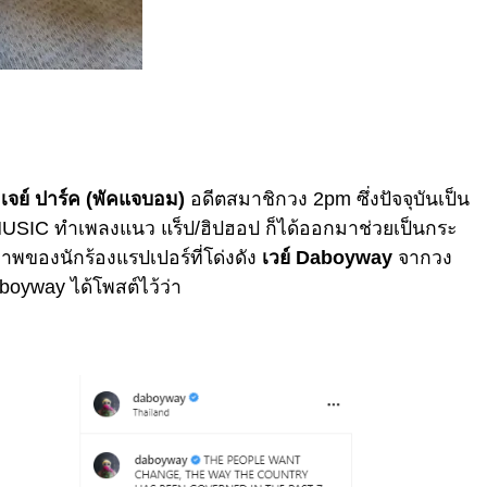
ง
เจย์ ปาร์ค (พัค​แจบอม)
อดีตสมาชิก​วง 2pm ซึ่งปัจจุบัน​เป็น​
SIC​ ทำเพลงแนว​ แร็ป/ฮิปฮอป​ ก็ได้ออกมาช่วยเป็นกระ
พของนักร้องแรปเปอร์ที่โด่งดัง
เวย์ Daboyway
จากวง
oyway ได้โพสต์ไว้ว่า