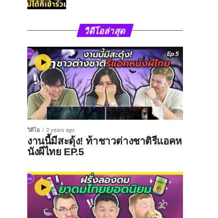
วิดีโอล่าสุด
วิดีโอ
2 years ago
งานนี้มีสะดุ้ง! ท้าชาวต่างชาติรีแอคห
นังผีไทย EP.5