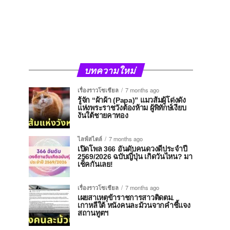
บทความใหม่
เรื่องราวโซเชียล
7 months ago
รู้จัก “ผ้าผ้า (Papa)” แมวส้มผู้โด่งดัง
แห่งพระราชวังต้องห้าม ผู้พิทักษ์เงียบ
งันใต้ชายคาทอง
ไลฟ์สไตล์
7 months ago
เปิดโพล 366 อันดับคนดวงดีประจำปี
2569/2026 ฉบับญี่ปุ่น เกิดวันไหน? มา
เช็คกันเลย!
เรื่องราวโซเชียล
7 months ago
เผยสาเหตุข้าราชการสาวติดตม.
เกาหลีใต้ หนังคนละม้วนจากคำชี้แจง
สถานทูตฯ