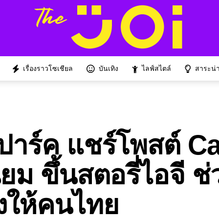
เรื่องราวโซเชียล
บันเทิง
ไลฟ์สไตล์
สาระน่าร
 ปาร์ค แชร์โพสต์ Ca
่ยม ขึ้นสตอรี่ไอจี ช่
ยงให้คนไทย