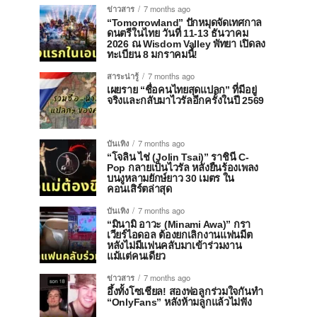
ข่าวสาร
7 months ago
“Tomorrowland” ปักหมุดจัดเทศกาล
ดนตรีในไทย วันที่ 11-13 ธันวาคม
2026 ณ Wisdom Valley พัทยา เปิดลง
ทะเบียน 8 มกราคมนี้!
สาระน่ารู้
7 months ago
เผยราย “ชื่อคนไทยสุดแปลก” ที่มีอยู่
จริงและกลับมาไวรัลอีกครั้งในปี 2569
บันเทิง
7 months ago
“โจลิน ไช่ (Jolin Tsai)” ราชินี C-
Pop กลายเป็นไวรัล หลังยืนร้องเพลง
บนงูหลามยักษ์ยาว 30 เมตร ใน
คอนเสิร์ตล่าสุด
บันเทิง
7 months ago
“มินามิ อาวะ (Minami Awa)” กรา
เวียร์ไอดอล ต้องยกเลิกงานแฟนมีต
หลังไม่มีแฟนคลับมาเข้าร่วมงาน
แม้แต่คนเดียว
ข่าวสาร
7 months ago
อึ้งทั้งโซเชียล! สองพ่อลูกร่วมใจกันทำ
“OnlyFans” หลังห้ามลูกแล้วไม่ฟัง