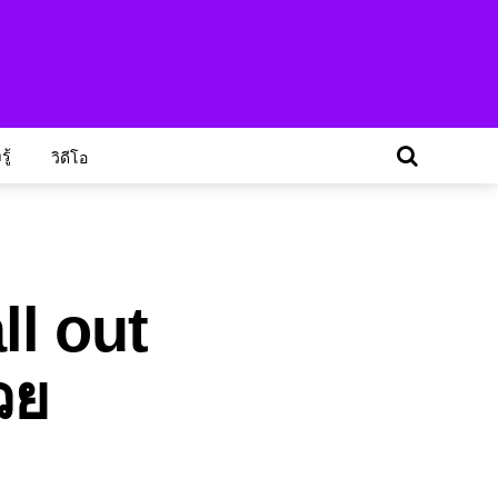
ู้
วิดีโอ
ll out
วย