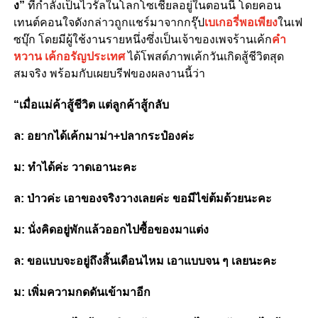
ง
”
ที่กำลังเป็นไวรัลในโลกโซเชียลอยู่ในตอนนี้ โดยคอน
เทนต์คอนใจดังกล่าวถูกแชร์มาจากกรุ๊ป
เบเกอรี่พอเพียง
ในเฟ
ซบุ๊ก โดยมีผู้ใช้งานรายหนึ่งซึ่งเป็นเจ้าของเพจร้านเค้ก
คำ
หวาน เค้กอรัญประเทศ
ได้โพสต์ภาพเค้กวันเกิดสู้ชีวิตสุด
สมจริง พร้อมกับเผยบรีฟของผลงานนี้ว่า
“
เมื่อแม่ค้าสู้ชีวิต แต่ลูกค้าสู้กลับ
ล
:
อยากได้เค้กมาม่า
+
ปลากระป๋องค่ะ
ม
:
ทำได้ค่ะ วาดเอานะคะ
ล
:
ป่าวค่ะ เอาของจริงวางเลยค่ะ ขอมีไข่ต้มด้วยนะคะ
ม
:
นั่งคิดอยู่พักแล้วออกไปซื้อของมาแต่ง
ล
:
ขอแบบจะอยู่ถึงสิ้นเดือนไหม เอาแบบจน ๆ เลยนะคะ
ม
:
เพิ่มความกดดันเข้ามาอีก