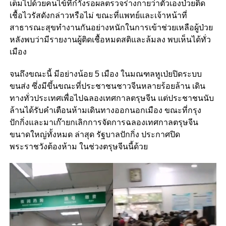
เต็มไปด้วยคนไข้ที่กำังรอผลตรวจร่างกายว่าตัวเองป่วยติด
เชื้อไวรัสดังกล่าวหรือไม่ ขณะที่แพทย์และเจ้าหน้าที่
สาธารณะสุขทำงานกันอย่างหนักในการเข้าช่วยเหลือผู้ป่วย
หลังพบว่ามีรายงานผู้ติดเชื้อหมดสติและล้มลง พบเห็นได้ทั่ว
เมือง
จนถึงขณะนี้ มีอย่างน้อย 5 เมือง ในมณฑลหูเป่ยปิดระบบ
ขนส่ง ซึ่งมีขึ้นขณะที่ประชาชนชาวจีนหลายร้อยล้าน เดิน
ทางทั่วประเทศเพื่อไปฉลองเทศกาลตรุษจีน แต่ประชาชนนับ
ล้านได้รับคำเตือนห้ามเดินทางออกนอกเมือง ขณะที่กรุง
ปักกิ่งและมาเก๊ายกเลิกการจัดการฉลองเทศกาลตรุษจีน
ขนาดใหญ่ทั้งหมด ล่าสุด รัฐบาลปักกิ่ง ประกาศปิด
พระราชวังต้องห้าม ในช่วงตรุษจีนนี้ด้วย