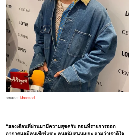
source:
khaosod
“สองเดือนที่ผ่านมามีความสุขครับ ตอนที่รายการออก
อากาศแลมีคนเชียร์เยอะ คนสนับสนุนเยอะ ถามว่าเราดีใจ