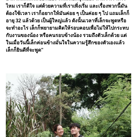
ไหม เราก็ดีใจ แต่ด้วยความที่เราเพิ่งเริ่ม และเรื่องพวกนี้มัน
ต้องใช้เวลา เราก็อยากให้มันค่อย ๆ เป็นค่อย ๆ ไป แถมเล็กก็
อายุ 32 แล้วด้วย เป็นผู้ใหญ่แล้ว ดังนั้นเวลาที่เล็กจะพูดหรือ
จะทำอะไร เล็กก็พยายามคิดให้รอบคอบเพื่อไม่ให้ไปกระทบ
กับงานของน้อง หรือคนรอบข้างน้อง รวมถึงตัวเล็กด้วย แต่
ในเมื่อวันนี้เล็กค่อนข้างมั่นใจในความรู้สึกของตัวเองแล้ว
เล็กก็ยินดีที่จะพูด”