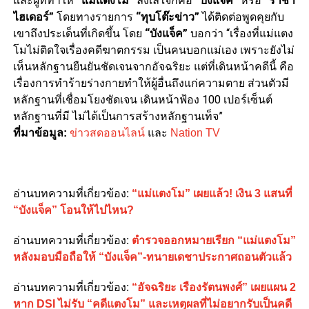
และผู้ที่ทำให้
“แม่แตงโม”
ลังเลใจก็คือ
“บังแจ็ค”
หรือ
“ราชา
ไฮเดอร์”
โดยทางรายการ
“ทุบโต๊ะข่าว”
ได้ติดต่อพูดคุยกับ
เขาถึงประเด็นที่เกิดขึ้น โดย
“บังแจ็ค”
บอกว่า “เรื่องที่แม่แตง
โมไม่ติดใจเรื่องคดีฆาตกรรม เป็นคนบอกแม่เอง เพราะยังไม่
เห็นหลักฐานยืนยันชัดเจนจากอัจฉริยะ แต่ที่เดินหน้าคดีนี้ คือ
เรื่องการทำร้ายร่างกายทำให้ผู้อื่นถึงแก่ความตาย ส่วนตัวมี
หลักฐานที่เชื่อมโยงชัดเจน เดินหน้าฟ้อง 100 เปอร์เซ็นต์
หลักฐานที่มี ไม่ได้เป็นการสร้างหลักฐานเท็จ”
ที่มาข้อมูล:
ข่าวสดออนไลน์
และ
Nation TV
อ่านบทความที่เกี่ยวข้อง:
“แม่แตงโม” เผยแล้ว! เงิน 3 แสนที่
“บังแจ็ค” โอนให้ไปไหน?
อ่านบทความที่เกี่ยวข้อง:
ตำรวจออกหมายเรียก “แม่แตงโม”
หลังมอบมือถือให้ “บังแจ็ค”-ทนายเดชาประกาศถอนตัวแล้ว
อ่านบทความที่เกี่ยวข้อง:
“อัจฉริยะ เรืองรัตนพงศ์” เผยแผน 2
หาก DSI ไม่รับ “คดีแตงโม” และเหตุผลที่ไม่อยากรับเป็นคดี