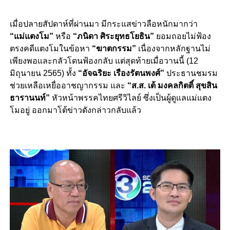
เมื่อปลายสัปดาห์ที่ผ่านมา มีกระแสข่าวลือหนักมากว่า
“แม่แตงโม”
หรือ
“ภนิดา ศิระยุทธโยธิน”
ยอมถอยไม่ฟ้อง
ตรงคดีแตงโมในข้อหา
“ฆาตกรรม”
เนื่องจากหลักฐานไม่
เพียงพอและกลัวโดนฟ้องกลับ แต่สุดท้ายเมื่อวานนี้ (12
มิถุนายน 2565) ทั้ง
“อัจฉริยะ เรืองรัตนพงศ์”
ประธานชมรม
ช่วยเหลือเหยื่ออาชญากรรม
และ
“ส.ส. เต้ มงคลกิตติ์ สุขสิน
ธารานนท์”
หัวหน้าพรรคไทยศรีวิไลย์ ซึ่งเป็นผู้ดูแลแม่แตง
โมอยู่
ออกมาโต้ข่าวดังกล่าวกลับแล้ว