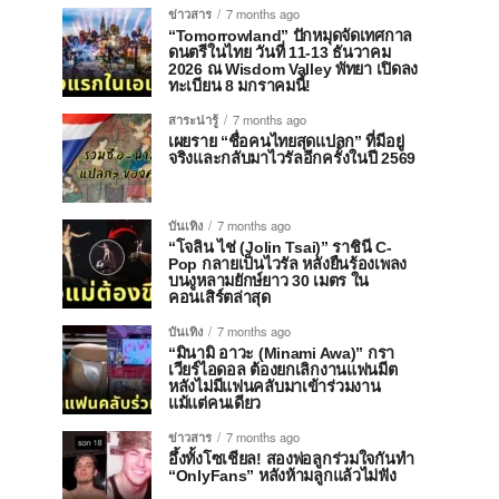
ข่าวสาร
7 months ago
“Tomorrowland” ปักหมุดจัดเทศกาล
ดนตรีในไทย วันที่ 11-13 ธันวาคม
2026 ณ Wisdom Valley พัทยา เปิดลง
ทะเบียน 8 มกราคมนี้!
สาระน่ารู้
7 months ago
เผยราย “ชื่อคนไทยสุดแปลก” ที่มีอยู่
จริงและกลับมาไวรัลอีกครั้งในปี 2569
บันเทิง
7 months ago
“โจลิน ไช่ (Jolin Tsai)” ราชินี C-
Pop กลายเป็นไวรัล หลังยืนร้องเพลง
บนงูหลามยักษ์ยาว 30 เมตร ใน
คอนเสิร์ตล่าสุด
บันเทิง
7 months ago
“มินามิ อาวะ (Minami Awa)” กรา
เวียร์ไอดอล ต้องยกเลิกงานแฟนมีต
หลังไม่มีแฟนคลับมาเข้าร่วมงาน
แม้แต่คนเดียว
ข่าวสาร
7 months ago
อึ้งทั้งโซเชียล! สองพ่อลูกร่วมใจกันทำ
“OnlyFans” หลังห้ามลูกแล้วไม่ฟัง