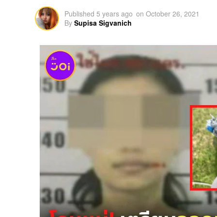
Published
5 years ago
on
October 26, 2021
By
Supisa Sigvanich