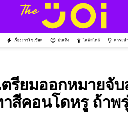
เรื่องราวโซเชียล
บันเทิง
ไลฟ์สไตล์
สาระน่าร
เตรียมออกหมายจับ
าสีคอนโดหรู ถ้าพรุ่ง
ว