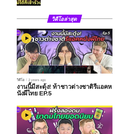
วิดีโอล่าสุด
วิดีโอ
2 years ago
งานนี้มีสะดุ้ง! ท้าชาวต่างชาติรีแอคห
นังผีไทย EP.5