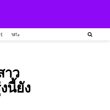
ู้
วิดีโอ
สาว
นี้ยัง