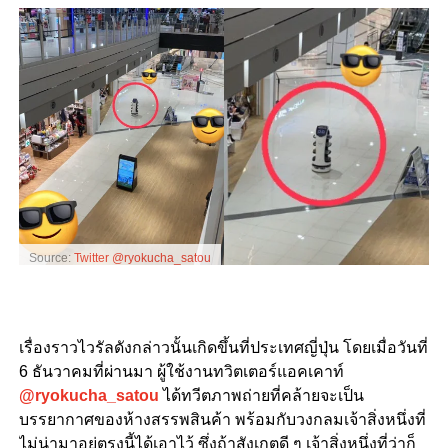
Source:
Twitter @ryokucha_satou
เรื่องราวไวรัลดังกล่าวนั้นเกิดขึ้นที่ประเทศญี่ปุ่น
โดยเมื่อวันที่
6
ธันวาคมที่ผ่านมา
ผู้ใช้งานทวิตเตอร์แอคเคาท์
@ryokucha_satou
ได้ทวีตภาพถ่ายที่คล้ายจะเป็น
บรรยากาศของห้างสรรพสินค้า
พร้อมกับวงกลมเจ้าสิ่งหนึ่งที่
ไม่น่ามาอยู่ตรงนี้ได้เอาไว้
ซึ่งถ้าสังเกตดี
ๆ
เจ้าสิ่งหนึ่งที่ว่าก็