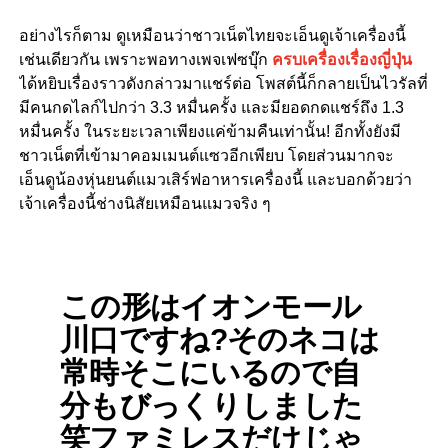
อย่างไรก็ตาม ดูเหมือนว่าชาวเน็ตไทยจะเอ็นดูเจ้าเครื่องนี้
เช่นเดียวกัน เพราะพอทางเพจเฟซบุ๊ก
ครบเครื่องเรื่องญี่ปุ่น
ได้หยิบเรื่องราวดังกล่าวมาแชร์ต่อ โพสต์นี้ก็กลายเป็นไวรัลที่
มีคนกดไลก์ไปกว่า
3.3
หมื่นครั้ง และมียอดกดแชร์ถึง
1.3
หมื่นครั้ง ในระยะเวลาเพียงแค่ข้ามคืนเท่านั้น
!
อีกทั้งยังมี
ชาวเน็ตที่เข้ามาคอมเมนต์แซวอีกเพียบ โดยส่วนมากจะ
เอ็นดูน้องหุ่นยนต์แมวเสิร์ฟอาหารเครื่องนี้ และบอกด้วยว่า
เจ้าเครื่องนี้ช่างนิสัยเหมือนแมวจริง ๆ
この形はイオンモール
川口ですね?そのネコは
常時そこにいるので自
分もびっくりしました
笑ファミレスだけじゃ