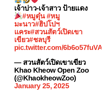
เจ้าบ่าว-เจ้าสาว ป้ายแดง
#หมูตุ๋น
#หมู
มะนาว
#ฮิปโปฯ
แคระ
#สวนสัตว์เปิดเขา
เขียว
#ชลบุรี
pic.twitter.com/6b6o57fuVA
— สวนสัตว์เปิดเขาเขียว
Khao Kheow Open Zoo
(@KhaokheowZoo)
January 25, 2025