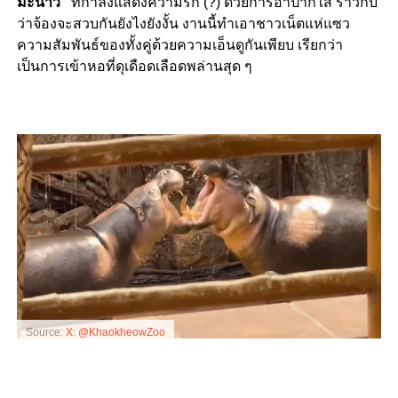
มะนาว”
ที่กำลังแสดงความรัก (?) ด้วยการอ้าปากใส่ ราวกับ
ว่าจ้องจะสวบกันยังไงยังงั้น งานนี้ทำเอาชาวเน็ตแห่แซว
ความสัมพันธ์ของทั้งคู่ด้วยความเอ็นดูกันเพียบ เรียกว่า
เป็นการเข้าหอที่ดุเดือดเลือดพล่านสุด ๆ
Source:
X: @KhaokheowZoo