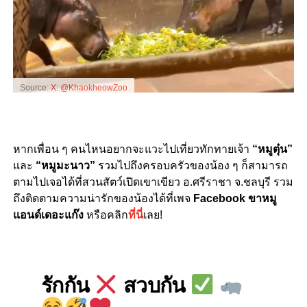
Source:
X: @KhaokheowZoo
หากเพื่อน ๆ คนไหนอยากจะแวะไปเที่ยวทักทายเจ้า
“หมูตุ๋น”
และ
“หมูมะนาว”
รวมไปถึงครอบครัวของน้อง ๆ ก็สามารถ
ตามไปเจอได้ที่สวนสัตว์เปิดเขาเขียว อ.ศรีราชา จ.ชลบุรี รวม
ถึงติดตามความน่ารักของน้องได้ที่เพจ
Facebook ขาหมู
แอนด์เดอะแก๊ง
หรือคลิก
ที่นี่
เลย!
รักกัน
สวบกัน