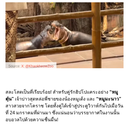
Source:
X: @KhaokheowZoo
สละโสดเป็นที่เรียบร้อย! สำหรับคู่รักฮิปโปแคระอย่าง
“หมู
ตุ๋น”
เจ้าบ่าวสุดหล่อพี่ชายของน้องหมูเด้ง และ
“หมูมะนาว”
สาวสวยจากโคราช โดยทั้งคู่ได้เข้าสู่ประตูวิวาห์กันไปเมื่อวัน
ที่ 24 มกราคมที่ผ่านมา ซึ่งแน่นอนว่าบรรยากาศในงานนั้น
อบอวลไปด้วยความชื่นมื่น!