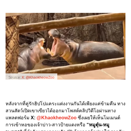
Source:
X: @KhaokheowZoo
หลังจากที่คู่รักฮิปโปแคระแต่งงานกันได้เพียงแค่ข้ามคืน ทาง
สวนสัตว์เปิดเขาเขียวได้ออกมาโพสต์คลิปวิดีโอผ่านทาง
แพลตฟอร์ม
X:
@KhaokheowZoo
ซึ่งเผยให้เห็นโมเมนต์
การเข้าหอของเจ้าบ่าว-สาวป้ายแดงหรือ
“หมูตุ๋น-หมู