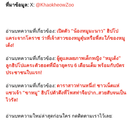
ที่มาข้อมูล
:
X:
@KhaokheowZoo
อ่านบทความที่เกี่ยวข้อง:
เปิดตัว “น้องหมูมะนาว” ฮิปโป
แคระจากโคราช ว่าที่เจ้าสาวของหมูตุ๋นหรือพี่สะใภ้ของหมู
เด้ง!
อ่านบทความที่เกี่ยวข้อง:
ผู้ดูแลเผยภาพเด็กหญิง “หมูเด้ง”
ลูกฮิปโปแคระตัวฮอตที่มีอายุครบ 6 เดือนเต็ม พร้อมกับบัตร
ประชาชนใบแรก!
อ่านบทความที่เกี่ยวข้อง:
ดาราสาวท่านหนึ่ง! ชาวเน็ตแห่
แซวเจ้า “ขาหมู” ฮิปโปตัวตึงที่โพสท่าจือปาก..สวยสับจนเป็น
ไวรัล!
อ่านบทความใหม่ล่าสุดก่อนใคร กดติดตามเราไว้เลย: