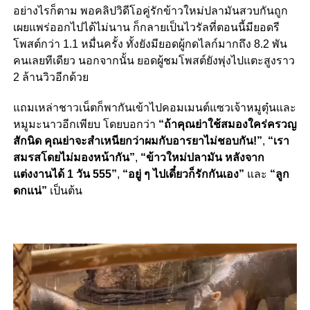
อย่างไรก็ตาม พอคลิปวิดีโอคู่รักข้าวใหม่ปลามันสวบกันถูก
เผยแพร่ออกไปได้ไม่นาน ก็กลายเป็นไวรัลที่ตอนนี้มียอดรี
โพสต์กว่า 1.1 หมื่นครั้ง ทั้งยังมียอดผู้กดไลก์มากถึง 8.2 พัน
คนเลยทีเดียว นอกจากนั้น ยอดผู้ชมโพสต์ยังพุ่งไปแตะสูงราว
2 ล้านวิวอีกด้วย
แถมเหล่าชาวเน็ตก็พากันเข้าไปคอมเมนต์แซวเจ้าหมูตุ๋นและ
หมูมะนาวอีกเพียบ โดยบอกว่า
“ถ้าคุณย่าใช้สมองใคร่ครวญ
สักนิด คุณย่าจะสำเหนียกว่าผมกับอารยาไม่ชอบกัน!”
,
“เรา
สมรสโดยไม่มองหน้ากัน”
,
“ข้าวใหม่ปลามัน หลังจาก
แต่งงานได้ 1 วัน 555”
,
“อยู่ ๆ ไปเดี๋ยวก็รักกันเอง”
และ
“ลูก
ดกแน่”
เป็นต้น