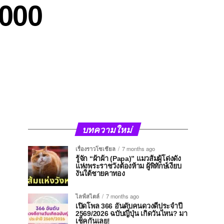
,000
บทความใหม่
เรื่องราวโซเชียล
7 months ago
รู้จัก “ผ้าผ้า (Papa)” แมวส้มผู้โด่งดัง
แห่งพระราชวังต้องห้าม ผู้พิทักษ์เงียบ
งันใต้ชายคาทอง
ไลฟ์สไตล์
7 months ago
เปิดโพล 366 อันดับคนดวงดีประจำปี
2569/2026 ฉบับญี่ปุ่น เกิดวันไหน? มา
เช็คกันเลย!