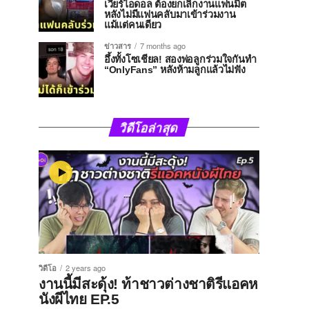
เวียร์ไอดอล ต้องยกเลิกงานแฟนมีต
หลังไม่มีแฟนคลับมาเข้าร่วมงาน
แม้แต่คนเดียว
ข่าวสาร
7 months ago
อึ้งทั้งโซเชียล! สองพ่อลูกร่วมใจกันทำ
“OnlyFans” หลังห้ามลูกแล้วไม่ฟัง
วิดีโอล่าสุด
วิดีโอ
2 years ago
งานนี้มีสะดุ้ง! ท้าชาวต่างชาติรีแอคห
นังผีไทย EP.5