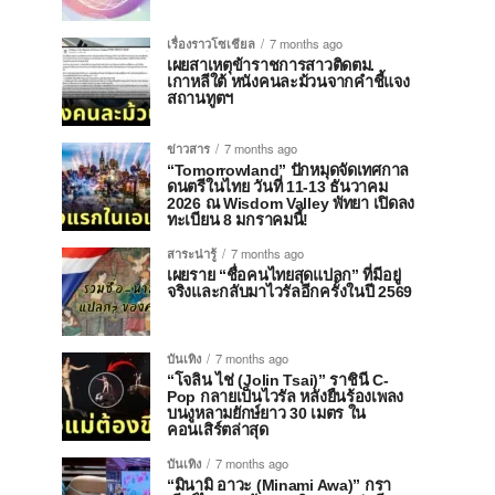
เรื่องราวโซเชียล
7 months ago
เผยสาเหตุข้าราชการสาวติดตม.
เกาหลีใต้ หนังคนละม้วนจากคำชี้แจง
สถานทูตฯ
ข่าวสาร
7 months ago
“Tomorrowland” ปักหมุดจัดเทศกาล
ดนตรีในไทย วันที่ 11-13 ธันวาคม
2026 ณ Wisdom Valley พัทยา เปิดลง
ทะเบียน 8 มกราคมนี้!
สาระน่ารู้
7 months ago
เผยราย “ชื่อคนไทยสุดแปลก” ที่มีอยู่
จริงและกลับมาไวรัลอีกครั้งในปี 2569
บันเทิง
7 months ago
“โจลิน ไช่ (Jolin Tsai)” ราชินี C-
Pop กลายเป็นไวรัล หลังยืนร้องเพลง
บนงูหลามยักษ์ยาว 30 เมตร ใน
คอนเสิร์ตล่าสุด
บันเทิง
7 months ago
“มินามิ อาวะ (Minami Awa)” กรา