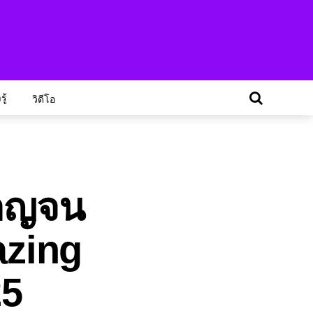
ู้
วิดีโอ
กาญจน
azing
25