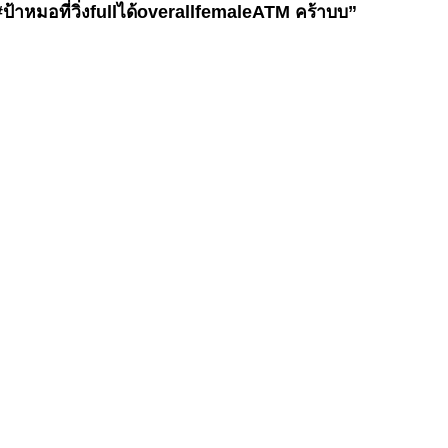
 #ป้าหมอที่วิ่งfullได้overallfemaleATM คร้าบบ”