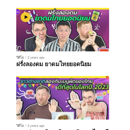
วิดีโอ
2 years ago
ฝรั่งลองดม ยาดมไทยยอดนิยม
วิดีโอ
2 years ago