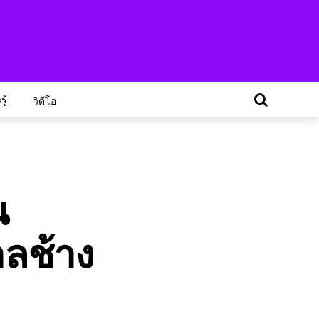
ู้
วิดีโอ
น
ลช้าง