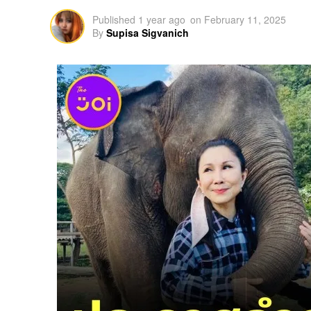
Published
1 year ago
on
February 11, 2025
By
Supisa Sigvanich