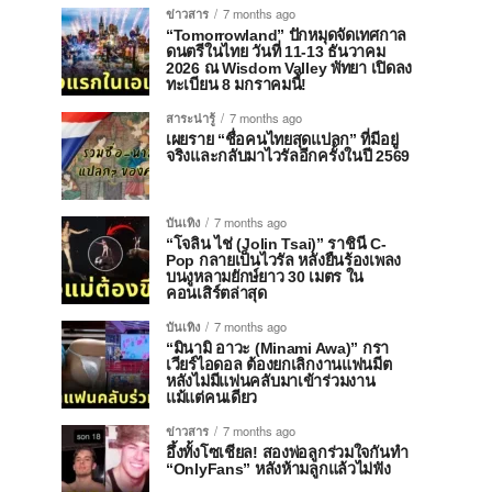
ข่าวสาร
7 months ago
“Tomorrowland” ปักหมุดจัดเทศกาล
ดนตรีในไทย วันที่ 11-13 ธันวาคม
2026 ณ Wisdom Valley พัทยา เปิดลง
ทะเบียน 8 มกราคมนี้!
สาระน่ารู้
7 months ago
เผยราย “ชื่อคนไทยสุดแปลก” ที่มีอยู่
จริงและกลับมาไวรัลอีกครั้งในปี 2569
บันเทิง
7 months ago
“โจลิน ไช่ (Jolin Tsai)” ราชินี C-
Pop กลายเป็นไวรัล หลังยืนร้องเพลง
บนงูหลามยักษ์ยาว 30 เมตร ใน
คอนเสิร์ตล่าสุด
บันเทิง
7 months ago
“มินามิ อาวะ (Minami Awa)” กรา
เวียร์ไอดอล ต้องยกเลิกงานแฟนมีต
หลังไม่มีแฟนคลับมาเข้าร่วมงาน
แม้แต่คนเดียว
ข่าวสาร
7 months ago
อึ้งทั้งโซเชียล! สองพ่อลูกร่วมใจกันทำ
“OnlyFans” หลังห้ามลูกแล้วไม่ฟัง