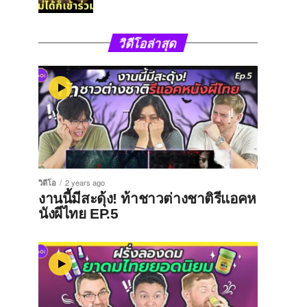
วิดีโอล่าสุด
วิดีโอ
2 years ago
งานนี้มีสะดุ้ง! ท้าชาวต่างชาติรีแอคห
นังผีไทย EP.5