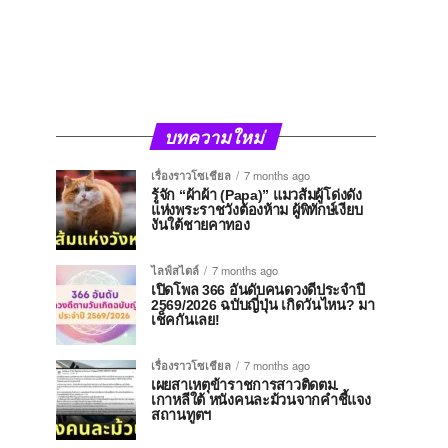
บทความใหม่
เรื่องราวโซเชียล
7 months ago
รู้จัก “ผ้าผ้า (Papa)” แมวส้มผู้โด่งดัง
แห่งพระราชวังต้องห้าม ผู้พิทักษ์เงียบ
งันใต้ชายคาทอง
ไลฟ์สไตล์
7 months ago
เปิดโพล 366 อันดับคนดวงดีประจำปี
2569/2026 ฉบับญี่ปุ่น เกิดวันไหน? มา
เช็คกันเลย!
เรื่องราวโซเชียล
7 months ago
เผยสาเหตุข้าราชการสาวติดตม.
เกาหลีใต้ หนังคนละม้วนจากคำชี้แจง
สถานทูตฯ