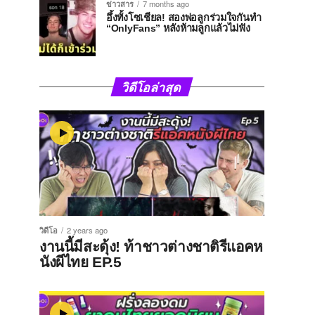
ข่าวสาร
7 months ago
อึ้งทั้งโซเชียล! สองพ่อลูกร่วมใจกันทำ
“OnlyFans” หลังห้ามลูกแล้วไม่ฟัง
วิดีโอล่าสุด
วิดีโอ
2 years ago
งานนี้มีสะดุ้ง! ท้าชาวต่างชาติรีแอคห
นังผีไทย EP.5