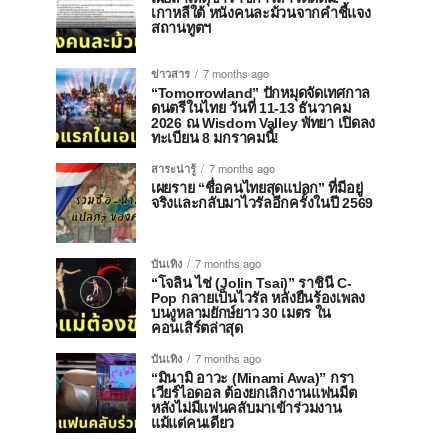
เกาหลีใต้ หนังคนละม้วนจากคำชี้แจง
สถานทูตฯ
ข่าวสาร
7 months ago
“Tomorrowland” ปักหมุดจัดเทศกาล
ดนตรีในไทย วันที่ 11-13 ธันวาคม
2026 ณ Wisdom Valley พัทยา เปิดลง
ทะเบียน 8 มกราคมนี้!
สาระน่ารู้
7 months ago
เผยราย “ชื่อคนไทยสุดแปลก” ที่มีอยู่
จริงและกลับมาไวรัลอีกครั้งในปี 2569
บันเทิง
7 months ago
“โจลิน ไช่ (Jolin Tsai)” ราชินี C-
Pop กลายเป็นไวรัล หลังยืนร้องเพลง
บนงูหลามยักษ์ยาว 30 เมตร ใน
คอนเสิร์ตล่าสุด
บันเทิง
7 months ago
“มินามิ อาวะ (Minami Awa)” กรา
เวียร์ไอดอล ต้องยกเลิกงานแฟนมีต
หลังไม่มีแฟนคลับมาเข้าร่วมงาน
แม้แต่คนเดียว