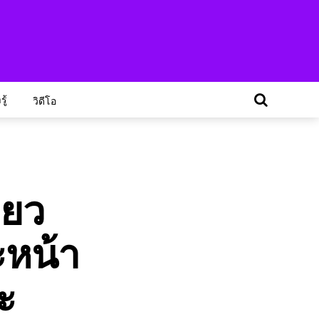
ู้
วิดีโอ
่ยว
ะหน้า
ะ