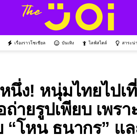
เรื่องราวโซเชียล
บันเทิง
ไลฟ์สไตล์
สาระน่าร
หนึ่ง! หนุ่มไทยไปเที
ถ่ายรูปเพียบ เพรา
ย “โหน ธนากร” แล