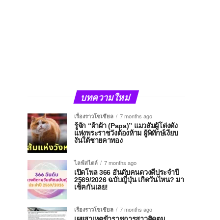
บทความใหม่
เรื่องราวโซเชียล
7 months ago
รู้จัก “ผ้าผ้า (Papa)” แมวส้มผู้โด่งดัง
แห่งพระราชวังต้องห้าม ผู้พิทักษ์เงียบ
งันใต้ชายคาทอง
ไลฟ์สไตล์
7 months ago
เปิดโพล 366 อันดับคนดวงดีประจำปี
2569/2026 ฉบับญี่ปุ่น เกิดวันไหน? มา
เช็คกันเลย!
เรื่องราวโซเชียล
7 months ago
เผยสาเหตุข้าราชการสาวติดตม.