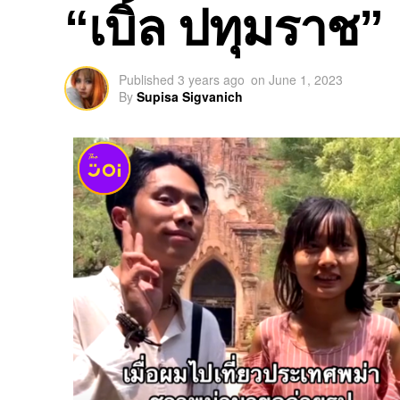
“เบิ้ล ปทุมราช”
Published
3 years ago
on
June 1, 2023
By
Supisa Sigvanich