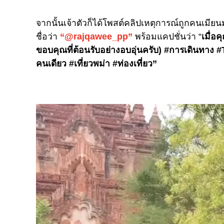
จากนั้นเจ้าตัวก็ได้โพสต์คลิปเหตุการณ์ถูกคนเมียน
ชื่อว่า
“@rajqawee_pp”
พร้อมแคปชั่นว่า “
เมื่อ
ขอบคุณที่ต้อนรับอย่างอบอุ่นครับ) #การเดินทาง #
คนเดียว #เที่ยวพม่า #ท่องเที่ยว”
Video
Player