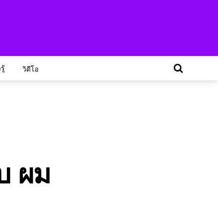
ู้
วิดีโอ
ตบ ผม