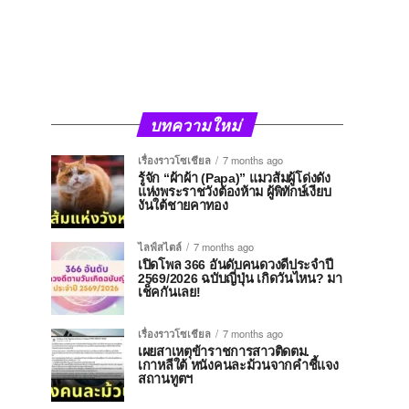
บทความใหม่
เรื่องราวโซเชียล
7 months ago
รู้จัก “ผ้าผ้า (Papa)” แมวส้มผู้โด่งดัง
แห่งพระราชวังต้องห้าม ผู้พิทักษ์เงียบ
งันใต้ชายคาทอง
ไลฟ์สไตล์
7 months ago
เปิดโพล 366 อันดับคนดวงดีประจำปี
2569/2026 ฉบับญี่ปุ่น เกิดวันไหน? มา
เช็คกันเลย!
เรื่องราวโซเชียล
7 months ago
เผยสาเหตุข้าราชการสาวติดตม.
เกาหลีใต้ หนังคนละม้วนจากคำชี้แจง
สถานทูตฯ