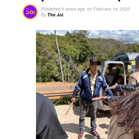
Published
6 years ago
on
February 14, 2020
By
The Joi