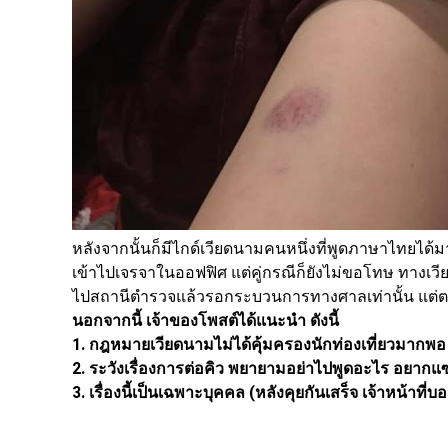
หลังจากนั้นก็มีไกด์เวียดนามคนหนึ่งที่พูดภาษาไทยไ
เข้าไปเจรจาในออฟฟิศ แต่คู่กรณีก็ยังไม่ขอโทษ ทางเว
ไปสถานีตำรวจแล้วรอกระบวนการทางศาลเท่านั้น แต่ตน
นอกจากนี้ เจ้าของโพสต์ได้แนะนำ ดังนี้
1. กฎหมายเวียดนามไม่ได้คุ้มครองนักท่องเที่ยวมากพอ
2. ระวังเรื่องการต่อคิว พยายามอย่าไปพูดอะไร อยาก
3. เรื่องนี้เป็นเฉพาะบุคคล (หลังคุยกันเสร็จ เจ้าหน้าที่