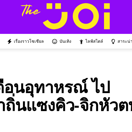
เรื่องราวโซเชียล
บันเทิง
ไลฟ์สไตล์
สาระน่าร
ตือนอุทาหรณ์ ไป
าถิ่นแซงคิว-จิกหัว