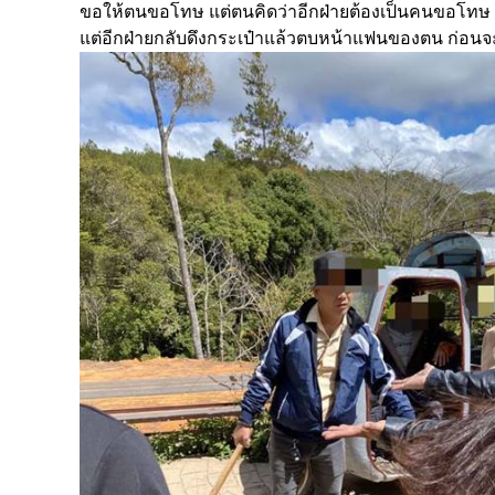
ขอให้ตนขอโทษ แต่ตนคิดว่าอีกฝ่ายต้องเป็นคนขอโทษ เพ
แต่อีกฝ่ายกลับดึงกระเป๋าแล้วตบหน้าแฟนของตน ก่อนจ