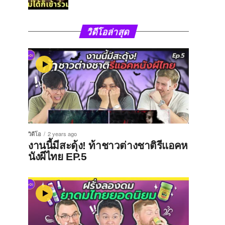
วิดีโอล่าสุด
วิดีโอ
2 years ago
งานนี้มีสะดุ้ง! ท้าชาวต่างชาติรีแอคห
นังผีไทย EP.5