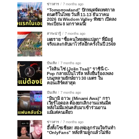
ข่าวสาร
7 months ago
“Tomorrowland” ปักหมุดจัดเทศกาล
ดนตรีในไทย วันที่ 11-13 ธันวาคม
2026 ณ Wisdom Valley พัทยา เปิดลง
ทะเบียน 8 มกราคมนี้!
สาระน่ารู้
7 months ago
เผยราย “ชื่อคนไทยสุดแปลก” ที่มีอยู่
จริงและกลับมาไวรัลอีกครั้งในปี 2569
บันเทิง
7 months ago
“โจลิน ไช่ (Jolin Tsai)” ราชินี C-
Pop กลายเป็นไวรัล หลังยืนร้องเพลง
บนงูหลามยักษ์ยาว 30 เมตร ใน
คอนเสิร์ตล่าสุด
บันเทิง
7 months ago
“มินามิ อาวะ (Minami Awa)” กรา
เวียร์ไอดอล ต้องยกเลิกงานแฟนมีต
หลังไม่มีแฟนคลับมาเข้าร่วมงาน
แม้แต่คนเดียว
ข่าวสาร
7 months ago
อึ้งทั้งโซเชียล! สองพ่อลูกร่วมใจกันทำ
“OnlyFans” หลังห้ามลูกแล้วไม่ฟัง