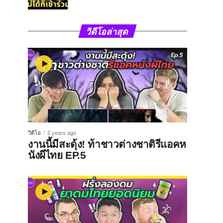
วิดีโอล่าสุด
วิดีโอ
2 years ago
งานนี้มีสะดุ้ง! ท้าชาวต่างชาติรีแอคห
นังผีไทย EP.5