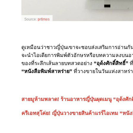
Source:
prtimes
ดูเหมือนว่าชาวญี่ปุ่นเขาจะชอบส่งเสริมการอ่านก
จะนำไอเดียการพิมพ์ตัวอักษรหรือบทความลงบนอาหา
ของที่ระลึกเส้นลายบทสวดอย่าง
“
อุด้งศักดิ์สิทธิ์
”
ท
“
หนังสือพิมพ์สาหร่าย
”
ที่วางขายใน
วันแห่งสาหร่า
สายมูห้ามพลาด! ร้านอาหารญี่ปุ่นผุดเมนู “อุด้งศัก
ครีเอทสุโค่ย! ญี่ปุ่นวางขายสินค้าแรร์ไอเทม “หน