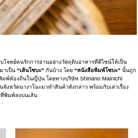
อบโจทย์คนรักการอ่านอย่างวัตถุดิบอาหารที่ดีไซน์ให้เป็น
มาเป็น
“เส้นโซบะ”
กันบ้าง โดย
“หนังสือพิมพ์โซบะ”
นั้นถูก
พ์ท้องถิ่นในญี่ปุ่น โดยทางบริษัท Shinano Mainichi
ในจังหวัดนางาโนะมาทำสินค้าดังกล่าว พร้อมกับเล่าเรื่อง
ี่พิมพ์ลงบนเส้น