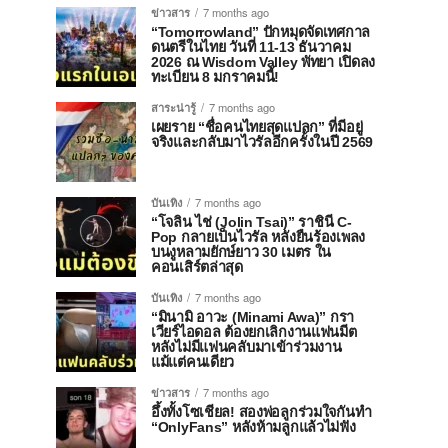
ข่าวสาร
7 months ago
“Tomorrowland” ปักหมุดจัดเทศกาล
ดนตรีในไทย วันที่ 11-13 ธันวาคม
2026 ณ Wisdom Valley พัทยา เปิดลง
ทะเบียน 8 มกราคมนี้!
สาระน่ารู้
7 months ago
เผยราย “ชื่อคนไทยสุดแปลก” ที่มีอยู่
จริงและกลับมาไวรัลอีกครั้งในปี 2569
บันเทิง
7 months ago
“โจลิน ไช่ (Jolin Tsai)” ราชินี C-
Pop กลายเป็นไวรัล หลังยืนร้องเพลง
บนงูหลามยักษ์ยาว 30 เมตร ใน
คอนเสิร์ตล่าสุด
บันเทิง
7 months ago
“มินามิ อาวะ (Minami Awa)” กรา
เวียร์ไอดอล ต้องยกเลิกงานแฟนมีต
หลังไม่มีแฟนคลับมาเข้าร่วมงาน
แม้แต่คนเดียว
ข่าวสาร
7 months ago
อึ้งทั้งโซเชียล! สองพ่อลูกร่วมใจกันทำ
“OnlyFans” หลังห้ามลูกแล้วไม่ฟัง