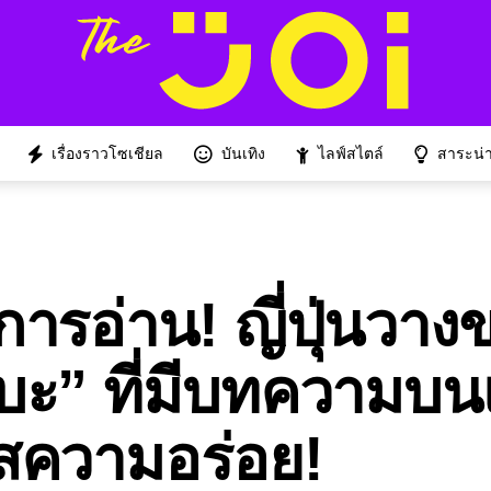
เรื่องราวโซเชียล
บันเทิง
ไลฟ์สไตล์
สาระน่าร
ารอ่าน! ญี่ปุ่นวาง
ซบะ” ที่มีบทความบน
รสความอร่อย!