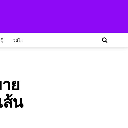
ู้
วิดีโอ
ขาย
เส้น