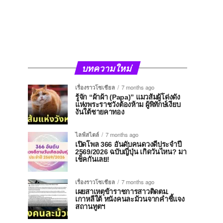
บทความใหม่
เรื่องราวโซเชียล
7 months ago
รู้จัก “ผ้าผ้า (Papa)” แมวส้มผู้โด่งดัง
แห่งพระราชวังต้องห้าม ผู้พิทักษ์เงียบ
งันใต้ชายคาทอง
ไลฟ์สไตล์
7 months ago
เปิดโพล 366 อันดับคนดวงดีประจำปี
2569/2026 ฉบับญี่ปุ่น เกิดวันไหน? มา
เช็คกันเลย!
เรื่องราวโซเชียล
7 months ago
เผยสาเหตุข้าราชการสาวติดตม.
เกาหลีใต้ หนังคนละม้วนจากคำชี้แจง
สถานทูตฯ