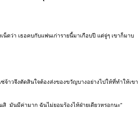
็ตว่า เธอคบกับแฟนเก่ารายนี้มาเกือบปี แต่จู่ๆ เขาก็มาบ
แซ่จ้าวจึงตัดสินใจต้องส่งของขวัญบางอย่างไปให้ที่ทำให้เขา
สิ มันมีค่ามาก ฉันไม่ยอมร้องไห้ฝ่ายเดียวหรอกนะ”