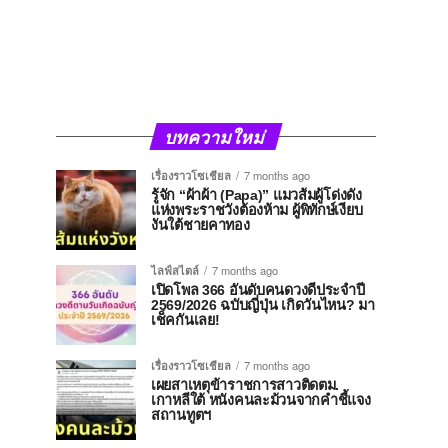
บทความใหม่
เรื่องราวโซเชียล
7 months ago
รู้จัก “ผ้าผ้า (Papa)” แมวส้มผู้โด่งดัง
แห่งพระราชวังต้องห้าม ผู้พิทักษ์เงียบ
งันใต้ชายคาทอง
ไลฟ์สไตล์
7 months ago
เปิดโพล 366 อันดับคนดวงดีประจำปี
2569/2026 ฉบับญี่ปุ่น เกิดวันไหน? มา
เช็คกันเลย!
เรื่องราวโซเชียล
7 months ago
เผยสาเหตุข้าราชการสาวติดตม.
เกาหลีใต้ หนังคนละม้วนจากคำชี้แจง
สถานทูตฯ