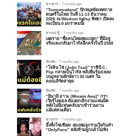
ข่าวสาร
7 months ago
“Tomorrowland” ปักหมุดจัดเทศกาล
ดนตรีในไทย วันที่ 11-13 ธันวาคม
2026 ณ Wisdom Valley พัทยา เปิดลง
ทะเบียน 8 มกราคมนี้!
สาระน่ารู้
7 months ago
เผยราย “ชื่อคนไทยสุดแปลก” ที่มีอยู่
จริงและกลับมาไวรัลอีกครั้งในปี 2569
บันเทิง
7 months ago
“โจลิน ไช่ (Jolin Tsai)” ราชินี C-
Pop กลายเป็นไวรัล หลังยืนร้องเพลง
บนงูหลามยักษ์ยาว 30 เมตร ใน
คอนเสิร์ตล่าสุด
บันเทิง
7 months ago
“มินามิ อาวะ (Minami Awa)” กรา
เวียร์ไอดอล ต้องยกเลิกงานแฟนมีต
หลังไม่มีแฟนคลับมาเข้าร่วมงาน
แม้แต่คนเดียว
ข่าวสาร
7 months ago
อึ้งทั้งโซเชียล! สองพ่อลูกร่วมใจกันทำ
“OnlyFans” หลังห้ามลูกแล้วไม่ฟัง