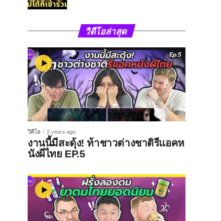
วิดีโอล่าสุด
วิดีโอ
2 years ago
งานนี้มีสะดุ้ง! ท้าชาวต่างชาติรีแอคห
นังผีไทย EP.5