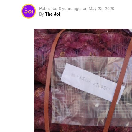
Published
6 years ago
on
May 22, 2020
By
The Joi