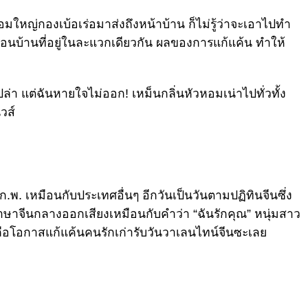
ใหญ่กองเบ้อเร่อมาส่งถึงหน้าบ้าน ก็ไม่รู้ว่าจะเอาไปทำ
่อนบ้านที่อยู่ในละแวกเดียวกัน ผลของการแก้แค้น ทำให้
ล่า แต่ฉันหายใจไม่ออก! เหม็นกลิ่นหัวหอมเน่าไปทั่วทั้ง
วส์
ก.พ. เหมือนกับประเทศอื่นๆ อีกวันเป็นวันตามปฏิทินจีนซึ่ง
ี่ภาษาจีนกลางออกเสียงเหมือนกับคำว่า “ฉันรักคุณ” หนุ่มสาว
ถือโอกาสแก้แค้นคนรักเก่ารับวันวาเลนไทน์จีนซะเลย