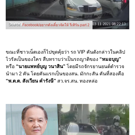
Source:
Facebook/อยากดังเดี๋ยวจัดให้ รีเทิร์น part 2
ขณะที่ชาวเน็ตเองก็ไปขุดคุ้ยว่า รถ VIP คันดังกล่าวในคลิป
ไวรัลเป็นของใคร สืบทราบว่าเป็นรถญาติของ
“หมอบุญ”
หรือ
“นายแพทย์บุญ วนาสิน”
โดยมีรถจักรยานยนต์ตำรวจ
นำมา 2 คัน โดยคันแรกเป็นของสน. มักกะสัน คันที่สองคือ
“พ.ต.ต. สังเวียน คำรังษี”
สว.จร.สน. ทองหล่อ