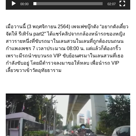
00:00
02:07
เมื่อวานนี้ (3 พฤศจิกายน 2564) เพจเฟซบุ๊กดัง “อยากดังเดี๋ยว
จัดให้ รีเทิร์น part2” ได้แชร์คลิปจากกล้องหน้ารถของหญิง
สาวรายหนึ่งที่ขับรถมาในเลนสวนในเลนที่ถูกต้องบนถนน
กำแพงเพชร 7 เวลาประมาณ 08:00 น. แต่แล้วก็ต้องกริ้ว
เพราะมีรถนำขบวนรถ VIP ขับย้อนศรมาในเลนสวนที่เธอ
กำลังขับอยู่ โดยมีตำรวจลงมาขอให้หลบ เพื่อนำรถ VIP
เลี้ยวขวาเข้าวัดอุทัยธาราม