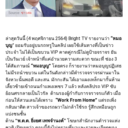
Source:
ข่าวสด
ล่าสุดวันนี้ (4 พฤศจิกายน 2564) Bright TV รายงานว่า
“หมอ
บุญ
” ยอมรับอยู่บนรถหรูในคลิป เผยใช้เส้นทางที่เป็นข่าว
ประจำ ไม่ได้เป็นขบวน VIP คาดคู่กรณีไม่ดูป้ายจราจร ยัน
เป็นวันเวย์ เจ้าหน้าที่แค่อำนวยความสะดวก ขณะที่ ช่อง 3
ได้สัมภาษณ์
“หมอบุญ”
โดยตรง ก็รายงานว่าหมอบุญปฏิเสธ
ไม่มีรถนำขบวน แต่ในวันดังกล่าวมีตำรวจจราจรผ่านมาใน
จังหวะนั้นพอดี และสน. มักกะสัน ได้เอาแผงเหล็กมากั้นห้าม
เลี้ยวซ้ายเข้าถนนกำแพงเพชร 7 แล้ว หลังคลิปรถ VIP ขับ
ย้อนศรกลายเป็นไวรัล ด้านรองผู้กำกับการจราจรแก้ตัว เมื่อ
ก่อนให้สวนเลนได้เพราะ
“Work From Home”
แต่รถเพิ่ง
กลับมาติด สาวเจ้าของรถผวาไม่กล้าใช้รถ รู้สึกเหมือนถูก
แบ่งชนชั้น
ด้าน
“พ.ต.ต. ยิ่งยศ เทพจำนงค์”
โฆษกสำนักงานตำรวจแห่ง
ชาติ เปิดเผยว่า ตอนนี้ยังไม่ทราบที่มาและรายละเอียดของ