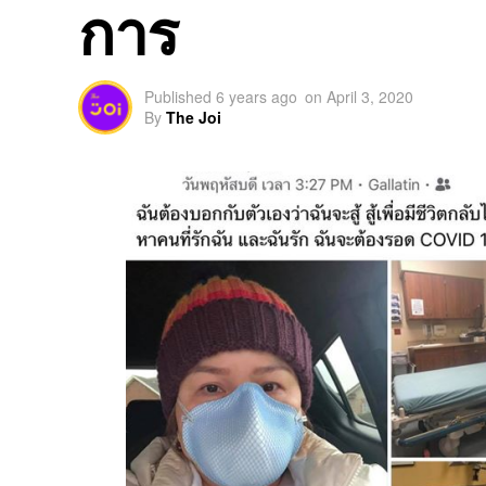
การ
Published
6 years ago
on
April 3, 2020
By
The Joi