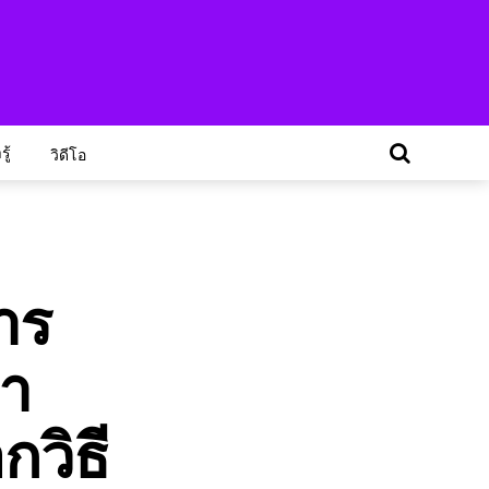
ู้
วิดีโอ
าร
มา
กวิธี