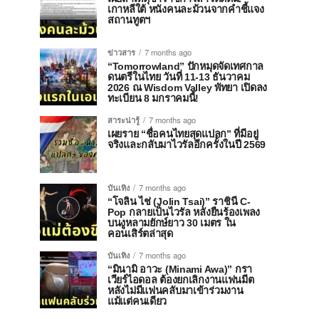
เกาหลีใต้ หนังคนละม้วนจากคำชี้แจง
สถานทูตฯ
ข่าวสาร
7 months ago
“Tomorrowland” ปักหมุดจัดเทศกาล
ดนตรีในไทย วันที่ 11-13 ธันวาคม
2026 ณ Wisdom Valley พัทยา เปิดลง
ทะเบียน 8 มกราคมนี้!
สาระน่ารู้
7 months ago
เผยราย “ชื่อคนไทยสุดแปลก” ที่มีอยู่
จริงและกลับมาไวรัลอีกครั้งในปี 2569
บันเทิง
7 months ago
“โจลิน ไช่ (Jolin Tsai)” ราชินี C-
Pop กลายเป็นไวรัล หลังยืนร้องเพลง
บนงูหลามยักษ์ยาว 30 เมตร ใน
คอนเสิร์ตล่าสุด
บันเทิง
7 months ago
“มินามิ อาวะ (Minami Awa)” กรา
เวียร์ไอดอล ต้องยกเลิกงานแฟนมีต
หลังไม่มีแฟนคลับมาเข้าร่วมงาน
แม้แต่คนเดียว