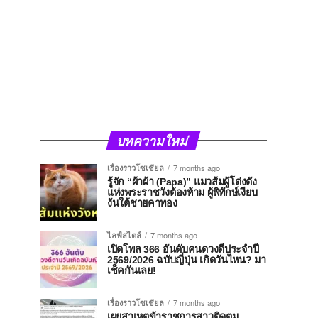
บทความใหม่
เรื่องราวโซเชียล
7 months ago
รู้จัก “ผ้าผ้า (Papa)” แมวส้มผู้โด่งดัง
แห่งพระราชวังต้องห้าม ผู้พิทักษ์เงียบ
งันใต้ชายคาทอง
ไลฟ์สไตล์
7 months ago
เปิดโพล 366 อันดับคนดวงดีประจำปี
2569/2026 ฉบับญี่ปุ่น เกิดวันไหน? มา
เช็คกันเลย!
เรื่องราวโซเชียล
7 months ago
เผยสาเหตุข้าราชการสาวติดตม.