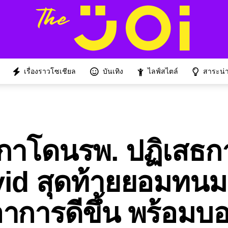
เรื่องราวโซเชียล
บันเทิง
ไลฟ์สไตล์
สาระน่าร
กาโดนรพ. ปฏิเสธก
vid สุดท้ายยอมทน
อาการดีขึ้น พร้อมบอ