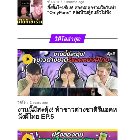
ข่าวสาร
7 months ago
อึ้งทั้งโซเชียล! สองพ่อลูกร่วมใจกันทำ
“OnlyFans” หลังห้ามลูกแล้วไม่ฟัง
วิดีโอล่าสุด
วิดีโอ
2 years ago
งานนี้มีสะดุ้ง! ท้าชาวต่างชาติรีแอคห
นังผีไทย EP.5