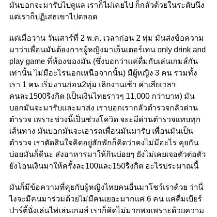
มันบอกจะมารับไปดูแล เราก็ไม่เคยไป ก็กลัวด้วยในระดับนึง
แต่เราก็ปฏิเสธเขาไปตลอด
แต่เมื่อวาน วันเสาร์ที่ 2 พ.ค. เวลาก่อน 2 ทุ่ม มันส่งข้อความ
มาว่าเพื่อนมันต้องการผู้หญิงมาเอ็นเตอร์เทน only drink and
play game ที่ห้องของมัน (ซึ่งบอกว่าแค่ดื่มกับเล่นเกมส์กัน
เท่านั้น ไม่มีอะไรนอกเหนือจากนั้น) มีผู้หญิง 3 คน รวมทั้ง
เรา 1 คน เริ่มงานก่อน2ทุ่ม เลิกงานเช้า ค่าเสียเวลา
คนละ1500ริงกิต (เป็นเงินไทยราวๆ 11,000 กว่าบาท) มัน
บอกมันจะมารับและมาส่ง เราบอกเรากลัวตำรวจกลัวด่าน
ตำรวจ เพราะช่วงนี้เป็นช่วงโควิด จะะมีด่านตำรวจแทบทุก
เส้นทาง มันบอกมันจะเอารถเพื่อนมันมารับ เพื่อนมันเป็น
ตำรวจ เราตัดสินใจคิดอยู่สักพักก็คิดว่าคงไม่มีอะไร คุยกัน
บ่อยมันก็ดีนะ ส่งอาหารมาให้กินบ่อยๆ ยังไม่เคยเจอตัวต่อตัว
ยังโอนเงินมาให้ครั้งละ100และ150ริงกิต อะไรประมาณนี้
มันก็มีข้อความที่คุยกับผู้หญิงไทยคนอื่นมาโชว์เราด้วย ว่านี่
ไงจะมีคนมาร่วมด้วยไม่มีคนเยอะมากแค่ 6 คน แค่ดื่มเบียร์
ปาร์ตี้นั่งเล่นไพ่เล่นเกมส์ เราก็คิดไม่มากพอเพราะด้วยความ