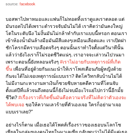
source:
facebook
บอสพาไปหาหมอและแฟนก็ไม่ทอดทิ้งเราดูแลเราตลอด แต่
มันรอดไปได้เพราะตำรวจจับมันไม่ได้ เราคิดว่ามันคงใหญ่
โตในระดับนึง ไม่งั้นมันไม่กล้าทำกับเราแบบนี้หรอก ตอนเรา
เข้าห้องน้ำมันล้างมือมันมีสีแดงๆเหมือนเลือดและ เราเปิดฝา
ชักโครกมีคราบเลือดจริงๆ ตอนนั้นเราทำใจตั้งแต่วินาทีนั้น
แล้วว่ายังไงเราก็ไม่รอดชีวิตแน่ๆ. เราอาจจะเล่าวนไปวนมา
เพราะตอนนี้ยังหลอนจริงๆ
#
เราไม่อายกับเหตุการณ์ที่เกิด
ขึ้น
เพื่อนที่อยู่ด้วยกันแนะนำให้เราโพสเตือนภัยผู้หญิงด้วย
กันจะได้ไม่เจอเหตุการณ์แบบเรา
?
ติดโควิทกลับบ้านไม่ได้
ไม่มีงานกะหางานหาเงินก็ซวยชิบหายคดีความที่โดนจับ
ตั้งแต่ปีที่แล้วจนถึงตอนนี้ก็ยังไม่จบมีอะไรแย่ไปกว่านี้อีกมั้ย
ชีวิต
?
#
เรื่องราวที่เกิดขึ้นมันคือความจริงที่ไม่คิดว่าตัวเองจะ
ได้พบเจอ
ขอให้ความเลวร้ายที่ตัวเองเจอ ใครก็อย่ามาเจอ
แบบเราเลย
?”
อย่างไรก็ตาม เมื่อเธอได้โพตส์เรื่องราวของเธอบนโลกโซ
เชียลในกลุ่มของคนไทยในมาเลเซีย กลับพบว่าไม่ได้มีแค่เธอ