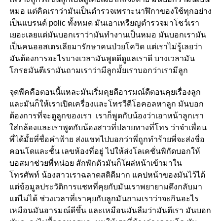
หมอ แต่คิดเราว่ามันเป็นตำรวจเพราะนาฬิกาของใช้ทุกอย่าง
เป็นแบรนด์ polic ทั้งหมด มันเอาเหรียญตำรวจมาโชว์เรา
เยอะเลยแต่มันบอกเราว่ามันทำงานเป็นหมอ มันบอกเรามัน
เป็นคนออสเตรเลียมารักษาคนป่วยโควิด แต่เราไม่รู้เลยว่า
มันต้องการอะไรบางเวลามันพูดดีดูแลเราดี บางเวลามัน
โกรธมันตีเรามันถามเราว่ามีลูกมั้ยเราบอกว่าเรามีลูก
จุดพีคคือตอนนี้แหละมันเริ่มคุยดีอารมณ์ดีตอนคุยเรื่องลูก
และมันก็ให้เราเปิดเครื่องและโทรวีดีโอคอลหาลูก มันบอก
ต้องการที่จะดูลูกของเรา เราก็พูดกับน้องว่าเอาหน้าลูกเรา
ใส่กล้องและเราพูดกับน้องสาวที่ปลายทางที่โทร ว่าจำเพื่อน
พี่ได้มั้ยที่ชื่อคำฟ้าย ส่งแชทไปบอกว่าพี่ถูกทำร้ายพี่จะส่งชื่อ
คอนโดและชั้น เลขห้องที่อยู่ ไปให้ส่งโลเคชั่นพิกัดบอกให้
บอสมาช่วยพี่หน่อย สักพักตัวมันก็โผล่หน้าเข้ามาใน
โทรศัพท์ น้องสาวเราฉลาดสติดีมาก แคปหน้าของมันไว้ได้
แต่ข้อมูลประวัติการแชทที่คุยกับมันเราพยายามดึงกลับมา
แต่ไม่ได้ ช่วงเวลาที่เราคุยกับลูกมันถามเราว่าจะกินอะไร
เหมือนมันอารมณ์ดีขึ้น และเหมือนมันลืมว่ามันตีเรา มันบอก