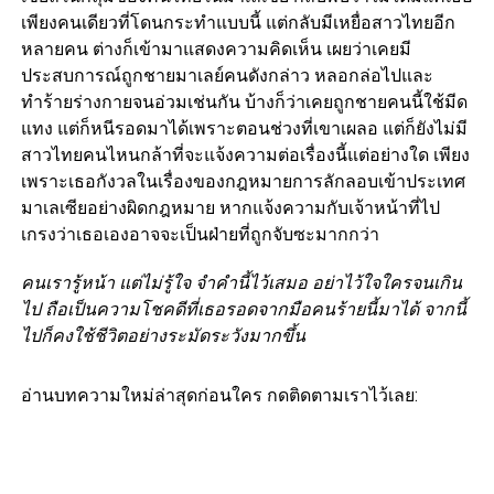
เพียงคนเดียวที่โดนกระทำแบบนี้ แต่กลับมีเหยื่อสาวไทยอีก
หลายคน ต่างก็เข้ามาแสดงความคิดเห็น เผยว่าเคยมี
ประสบการณ์ถูกชายมาเลย์คนดังกล่าว หลอกล่อไปและ
ทำร้ายร่างกายจนอ่วมเช่นกัน บ้างก็ว่าเคยถูกชายคนนี้ใช้มีด
แทง แต่ก็หนีรอดมาได้เพราะตอนช่วงที่เขาเผลอ แต่ก็ยังไม่มี
สาวไทยคนไหนกล้าที่จะแจ้งความต่อเรื่องนี้แต่อย่างใด เพียง
เพราะเธอกังวลในเรื่องของกฎหมายการลักลอบเข้าประเทศ
มาเลเซียอย่างผิดกฎหมาย หากแจ้งความกับเจ้าหน้าที่ไป
เกรงว่าเธอเองอาจจะเป็นฝ่ายที่ถูกจับซะมากกว่า
คนเรารู้หน้า แต่ไม่รู้ใจ จำคำนี้ไว้เสมอ อย่าไว้ใจใครจนเกิน
ไป ถือเป็นความโชคดีที่เธอรอดจากมือคนร้ายนี้มาได้ จากนี้
ไปก็คงใช้ชีวิตอย่างระมัดระวังมากขึ้น
อ่านบทความใหม่ล่าสุดก่อนใคร กดติดตามเราไว้เลย: