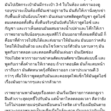
มันไปเปิดกระเป๋ามันมีกระเป๋า 3-4 ใบในห้อง แต่เรามองดู
รอบๆน่าจะเป็นห้องที่มันเช่าอยู่รายวัน มันสั่งให้เรานั่งคุกเข่า
กับพื้นแล้วมันนั่งบนโซฟา มันเล่นยาเสพติดดูดกัญชา ดูดไอซ์
ดมเคตลอดทั้งคืน ทั้งคืนจริงๆมันบังคับให้เราดูดไอซ์ และ
กัญชา และเราเห็นตอนมันผสมยาลงน้ำเปล่าและโค๊กให้เรา
เราพยายามจิบน้อยๆและคุมสติไว้ มันบอกยาทั้งหมดที่มันมี ก็
คือยาที่ตำรวจไปจับได้และส่งยามาให้มันเล่น มันบอกว่าคลับ
ไทยให้เงินมันด้วย และมันโชว์เพาเวอร์ตัวมัน บลาบลาๆ มัน
พูดกับเราตลอด และตลอดคืนที่มันเล่นยา มันเปิดช่อง
YouTube พวกรายงานฆ่าคนตัดแขนตัดขาเปิดแต่แบบนี้ และ
พูดกับเราตั้งคำถามให้เราตอบ ถ้าเราตอบผิด มันก็จะตบหน้า
เราถีบเรา มันตัดหนวดกุ้งที่มัดเราออก เวลาประมาณตี 3
กว่าๆ เพื่อให้เราพูดคุยกับมันและคอยจุดไฟแซ็กให้มันดูดไอซ์
เรื่องมันยาวมากๆและน่ากลัวมาก
เราพยายามพามันคุยเรื่องตลก มันเริ่มเปิดรายการตลกดูเรา
ฝืนหัวเราะสุดฤทธิ์ไปกับมัน แต่น้ำตาไหลตลอดเวลา คิดว่ายัง
ไงก็ไม่รอดตายแน่ๆมันเหมือนคนโรคจิต เล่าเรื่องเมียมันตาย
เพราะถูกรถชนลูกเป็นลูเคียเมียใกล้จะตาย มันบอกว่ามันเป็น