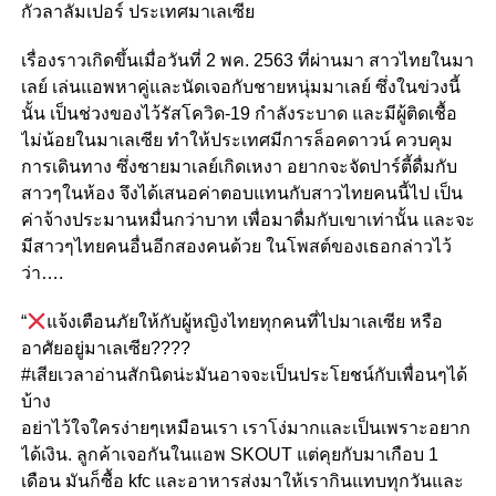
กัวลาลัมเปอร์ ประเทศมาเลเซีย
เรื่องราวเกิดขึ้นเมื่อวันที่ 2 พค. 2563 ที่ผ่านมา สาวไทยในมา
เลย์ เล่นแอพหาคู่และนัดเจอกับชายหนุ่มมาเลย์ ซึ่งในข่วงนี้
นั้น เป็นช่วงของไว้รัสโควิด-19 กำลังระบาด และมีผู้ติดเชื้อ
ไม่น้อยในมาเลเซีย ทำให้ประเทศมีการล็อคดาวน์ ควบคุม
การเดินทาง ซึ่งชายมาเลย์เกิดเหงา อยากจะจัดปาร์ตี้ดื่มกับ
สาวๆในห้อง จึงได้เสนอค่าตอบแทนกับสาวไทยคนนี้ไป เป็น
ค่าจ้างประมานหมื่นกว่าบาท เพื่อมาดื่มกับเขาเท่านั้น และจะ
มีสาวๆไทยคนอื่นอีกสองคนด้วย ในโพสต์ของเธอกล่าวไว้
ว่า….
“
แจ้งเตือนภัยให้กับผู้หญิงไทยทุกคนที่ไปมาเลเซีย หรือ
อาศัยอยู่มาเลเซีย
??
??
#
เสียเวลาอ่านสักนิดน่ะมันอาจจะเป็นประโยชน์กับเพื่อนๆได้
บ้าง
อย่าไว้ใจใครง่ายๆเหมือนเรา เราโง่มากและเป็นเพราะอยาก
ได้เงิน. ลูกค้าเจอกันในแอพ SKOUT แต่คุยกับมาเกือบ 1
เดือน มันก็ซื้อ kfc และอาหารส่งมาให้เรากินแทบทุกวันและ