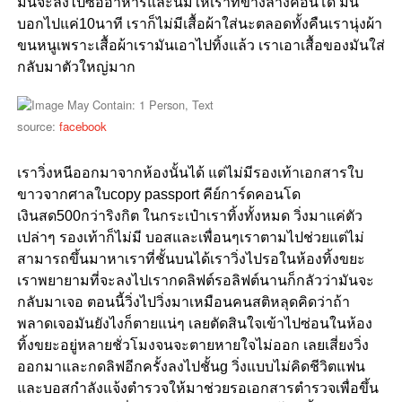
มันจะลงไปซื้ออาหารและนมให้เราที่ข้างล่างคอนโด มัน
บอกไปแค่10นาที เราก็ไม่มีเสื้อผ้าใส่นะตลอดทั้งคืนเรานุ่งผ้า
ขนหนูเพราะเสื้อผ้าเรามันเอาไปทิ้งแล้ว เราเอาเสื้อของมันใส่
กลับมาตัวใหญ่มาก
source:
facebook
เราวิ่งหนีออกมาจากห้องนั้นได้ แต่ไม่มีรองเท้าเอกสารใบ
ขาวจากศาลใบcopy passport คีย์การ์ดคอนโด
เงินสด500กว่าริงกิต ในกระเป๋าเราทิ้งทั้งหมด วิ่งมาแค่ตัว
เปล่าๆ รองเท้าก็ไม่มี บอสและเพื่อนๆเราตามไปช่วยแต่ไม่
สามารถขึ้นมาหาเราที่ชั้นบนได้เราวิ่งไปรอในห้องทิ้งขยะ
เราพยายามที่จะลงไปเรากดลิฟต์รอลิฟต์นานก็กลัวว่ามันจะ
กลับมาเจอ ตอนนี้วิ่งไปวิ่งมาเหมือนคนสติหลุดคิดว่าถ้า
พลาดเจอมันยังไงก็ตายแน่ๆ เลยตัดสินใจเข้าไปซ่อนในห้อง
ทิ้งขยะอยู่หลายชั่วโมงจนจะตายหายใจไม่ออก เลยเสี่ยงวิ่ง
ออกมาและกดลิฟอีกครั้งลงไปชั้นg วิ่งแบบไม่คิดชีวิตแฟน
และบอสกำลังแจ้งตำรวจให้มาช่วยรอเอกสารตำรวจเพื่อขึ้น