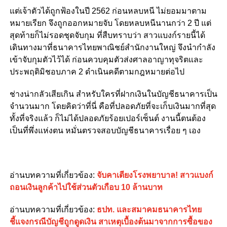
แต่เจ้าตัวได้ถูกฟ้องในปี 2562 ก่อนหลบหนี ไม่ยอมมาตาม
หมายเรียก จึงถูกออกหมายจับ โดยหลบหนีนานกว่า 2 ปี แต่
สุดท้ายก็ไม่รอดชุดจับกุม ที่สืบทราบว่า สาวแบงก์รายนี้ได้
เดินทางมาที่ธนาคารไทยพาณิชย์สำนักงานใหญ่ จึงนำกำลัง
เข้าจับกุมตัวไว้ได้ ก่อนควบคุมตัวส่งศาลอาญาทุจริตและ
ประพฤติมิชอบภาค 2 ดำเนินคดีตามกฎหมายต่อไป
ช่างน่ากลัวเสียเกิน สำหรับใครที่ฝากเงินในบัญชีธนาคารเป็น
จำนวนมาก โดยคิดว่าที่นี่ คือที่ปลอดภัยที่จะเก็บเงินมากที่สุด
ทั้งที่จริงแล้ว ก็ไม่ได้ปลอดภัยร้อยเปอร์เซ็นต์ งานนี้ตนต้อง
เป็นที่พึ่งแห่งตน หมั่นตรวจสอบบัญชีธนาคารเรื่อย ๆ เอง
อ่านบทความที่เกี่ยวข้อง:
จับคาเตียงโรงพยาบาล! สาวแบงก์
ถอนเงินลูกค้าไปใช้ส่วนตัวเกือบ 10 ล้านบาท
อ่านบทความที่เกี่ยวข้อง:
ธปท. และสมาคมธนาคารไทย
ชี้แจงกรณีบัญชีถูกดูดเงิน สาเหตุเบื้องต้นมาจากการซื้อของ