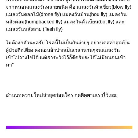
จากหนอนแมลงวันหลายช
นิด คือ แมลงวันหัวเขียว(blow fly)
แมลงวันดอกไม้(drone fly) แมลงวันบ้าน(hou fly) แมลงวัน
หลังค่อม(humpbacked
fly) แมลงวันตัวเบียน(bot fly) และ
แมลงวันหลังลาย (flesh fly)
ไม่ต้องกลัวนะครับ โรคนี้ไม่เป็นกันง่ายๆ อย่างเคสล่าสุดเป็น
ผู้ป่วยต
ิดเตียง คงนอนอ้าปากเป็นเวลานานๆจนแ
มลงวัน
เข้าไปวางไข่ได้ แต่เราระวังไว้ก็ดีครับจะได้ไม่มี
หนอนเข้า
มา”
อ่านบทความใหม่ล่าสุดก่อนใคร กดติดตามเราไว้เลย: