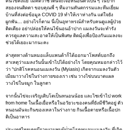
คนไข้คงแย่ ไม่คิดว่าชีวิตนี้จะเจอหนอนตัวเป็น ๆ ในปาก
สยองจนติดตา ขอบคุณพี่ ๆ ทีมงานทันตกรรมและทีมเยี่ยม
บ้านที่ส่งต่อข้อมูล COVID 19 ทำให้เราห่างกัน แต่ใจยัง
ผูกพัน… อย่างไรก็ตาม นี่เป็นอุทาหรณ์สำหรับคนดูแลผู้ป่วย
ติดเตียง อย่าปล่อยให้คนไข้นอนอ้าปาก แมลงวันจะทำรัง
ควรดูแลความสะอาดให้เป็นพิเศษ ติดมุ้งเพื่อป้องกันแมลงจะ
ช่วยได้เยอะมากนะคะ
ล่าสุดทางด้านหมอแล็บแพนด้าก็ได้ออกมาโพสต์บอกถึง
สาเหตุว่าแมลงวันนั้นเข้าไปได้อย่างไร โดยคุณหมอกล่าวไว้
ว่า “ปกติโรคหนอนแมลงวัน (Myiasis) เกิดจากแมลงวันตัว
เมียมาวาง
ไข่ในร่างกายของเรา เช่น วางไข่บนบาดแผล
วางไข่ในจมูก ในลูกตา
จากนั้นไข่จะเจริญเติบโตเป็
นหนอนน้อย และไชเข้าไป work
from home ในเนื้อเยื่อหรือในอวัยวะขอ
งคนที่ยังมีชีวิตอยู่ ตัว
หนอนมันจะกินของเหลวในร่
างกาย กินเนื้อตายหรือเนื้อปก
ติเป
็นอาหาร
ประเทศไทยเคยมีรายงานพบผู้ป
่วยโรคหนอนแมลงวัน ที่เกิด