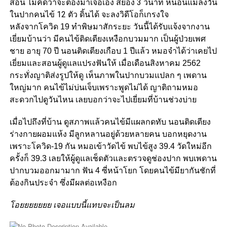
สอน ไม่คิดว่าจะต้องมาเจอเอง สยอง 3 วินาที หนอนแมลงวัน
ในปากคนไข้ 12 ตัว ดิ้นได้ จะลงวิดีโอก็เกรงใจ
หลังจากโควิด 19 ทำพิษมาสักระยะ วันนี้ได้รับแจ้งจากงาน
เยี่ยมบ้านว่า มีคนไข้ติดเตียงเหงือกบวมมาก เป็นผู้ป่วยเพศ
ชาย อายุ 70 ปี นอนติดเตียงเกือบ 1 ปีแล้ว หมอจำได้ว่าเคยไป
เยี่ยมและสอนผู้ดูแลแปรงฟันให้ เมื่อเดือนสิงหาคม 2562
กระทั่งญาติส่งรูปให้ดู เห็นภาพในปากบวมแปลก ๆ เพดาน
ใหญ่มาก คนไข้ไม่บ่นเจ็บเพราะพูดไม่ได้ ญาติถามหมอ
สะดวกไปดูวันไหน เลยบอกว่าจะไปเยี่ยมที่บ้านช่วงบ่าย
เมื่อไปถึงที่บ้าน ดูสภาพแล้วคนไข้มีแผลกดทับ นอนติดเตียง
ร่างกายผอมแห้ง มีลูกหลานอยู่ด้วยหลายคน บอกหยุดงาน
เพราะโควิด-19 กัน หมอเข้าวัดไข้ พบไข้สูง 39.4 วัดใหม่อีก
ครั้งก็ 39.3 เลยให้ผู้ดูแลเช็ดตัวและตรวจดูช่องปาก พบเพดาน
ปากบวมออกมามาก ฟัน 4 ซี่หน้าโยก โดยคนไข้มียากันชักที่
ต้องกินประจำ ซึ่งมีผลต่อเหงือก
โอยยยยยยย เจอแบบนี้แทบจะเป็นลม