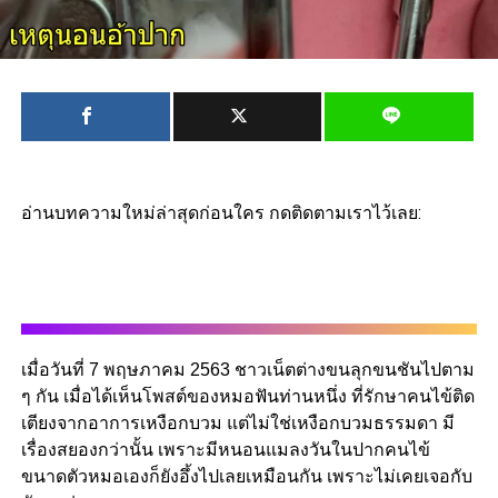
อ่านบทความใหม่ล่าสุดก่อนใคร กดติดตามเราไว้เลย:
เมื่อวันที่ 7 พฤษภาคม 2563 ชาวเน็ตต่างขนลุกขนชันไปตาม
ๆ กัน เมื่อได้เห็นโพสต์ของหมอฟันท่านหนึ่ง ที่รักษาคนไข้ติด
เตียงจากอาการเหงือกบวม แต่ไม่ใช่เหงือกบวมธรรมดา มี
เรื่องสยองกว่านั้น เพราะมีหนอนแมลงวันในปากคนไข้
ขนาดตัวหมอเองก็ยังอึ้งไปเลยเหมือนกัน เพราะไม่เคยเจอกับ