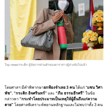
Top news/กระติก ผู้จัดการส่วนตัวของดาราสาวผู้ล่วงลับไปแล้ว
โดยศาลฯ มีคำพิพากษา
ยกฟ้องจำเลย 3 คน
ได้แก่ “
แซน วิศา
พัช”
,
“
กระติก อิจศรินทร์”
และ
“
ภีม ธรรมธีรศรี”
ในข้อ
กล่าวหา
“กระทำโดยประมาทเป็นเหตุให้ผู้อื่นถึงแก่ความ
ตาย”
โดยศาลพิเคราะห์พยานหลักฐานและไม่พบว่าทั้ง 3 คน