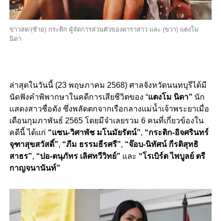
ข่าวสด/(ซ้าย) กระติก ผู้จัดการส่วนตัวของดาราสาว และ (ขวา) แตงโม
นิดา
ล่าสุดในวันนี้ (23 พฤษภาคม 2568) ศาลจังหวัดนนทบุรีได้มี
นัดฟังคำพิพากษาในคดีการเสียชีวิตของ “
แตงโม นิดา”
นัก
แสดงสาวชื่อดัง ซึ่งพลัดตกจากเรือกลางแม่น้ำเจ้าพระยาเมื่อ
เดือนกุมภาพันธ์ 2565 โดยมีจำเลยรวม 6 คนที่เกี่ยวข้องใน
คดีนี้ ได้แก่
“แซน-วิศาพัช มโนมัยรัตน์”
,
“กระติก-อิจศรินทร์
จุฑาสุขสวัสดิ์”
,
“ภีม ธรรมธีรศรี”
,
“จ๊อบ-นิทัศน์ กีรติสุทธิ
สาธร”
,
“ปอ-ตนุภัทร เลิศทวีวิทย์”
และ
“โรเบิร์ต ไพบูลย์ ตรี
กาญจนานันท์”