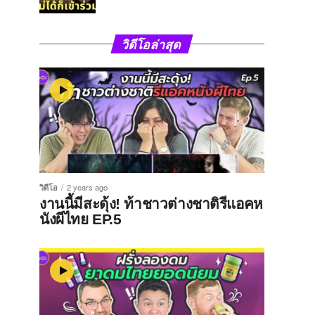
วิดีโอล่าสุด
วิดีโอ
2 years ago
งานนี้มีสะดุ้ง! ท้าชาวต่างชาติรีแอคห
นังผีไทย EP.5