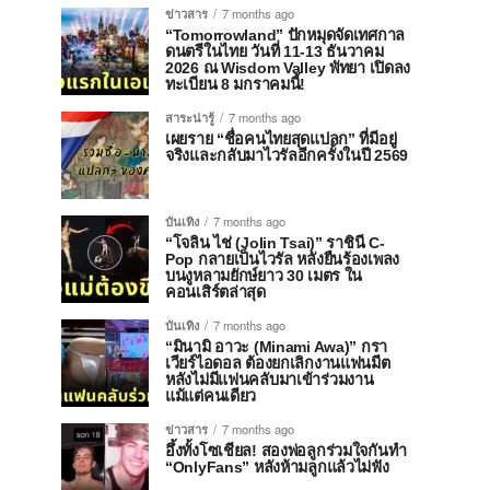
ข่าวสาร
7 months ago
“Tomorrowland” ปักหมุดจัดเทศกาล
ดนตรีในไทย วันที่ 11-13 ธันวาคม
2026 ณ Wisdom Valley พัทยา เปิดลง
ทะเบียน 8 มกราคมนี้!
สาระน่ารู้
7 months ago
เผยราย “ชื่อคนไทยสุดแปลก” ที่มีอยู่
จริงและกลับมาไวรัลอีกครั้งในปี 2569
บันเทิง
7 months ago
“โจลิน ไช่ (Jolin Tsai)” ราชินี C-
Pop กลายเป็นไวรัล หลังยืนร้องเพลง
บนงูหลามยักษ์ยาว 30 เมตร ใน
คอนเสิร์ตล่าสุด
บันเทิง
7 months ago
“มินามิ อาวะ (Minami Awa)” กรา
เวียร์ไอดอล ต้องยกเลิกงานแฟนมีต
หลังไม่มีแฟนคลับมาเข้าร่วมงาน
แม้แต่คนเดียว
ข่าวสาร
7 months ago
อึ้งทั้งโซเชียล! สองพ่อลูกร่วมใจกันทำ
“OnlyFans” หลังห้ามลูกแล้วไม่ฟัง