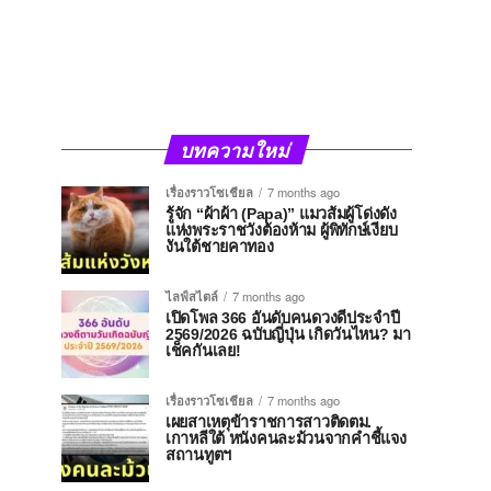
บทความใหม่
เรื่องราวโซเชียล
7 months ago
รู้จัก “ผ้าผ้า (Papa)” แมวส้มผู้โด่งดัง
แห่งพระราชวังต้องห้าม ผู้พิทักษ์เงียบ
งันใต้ชายคาทอง
ไลฟ์สไตล์
7 months ago
เปิดโพล 366 อันดับคนดวงดีประจำปี
2569/2026 ฉบับญี่ปุ่น เกิดวันไหน? มา
เช็คกันเลย!
เรื่องราวโซเชียล
7 months ago
เผยสาเหตุข้าราชการสาวติดตม.
เกาหลีใต้ หนังคนละม้วนจากคำชี้แจง
สถานทูตฯ