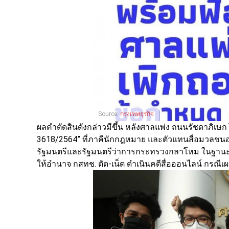
Source:
กรุงเทพธุรกิจ
ผลคำตัดสินดังกล่าวมีขึ้น หลังศาลแพ่ง ถนนรัชดาภิเษก 
3618/2564” ที่ภาคีนักกฎหมาย และตัวแทนสื่อมวลชนออ
รัฐมนตรีและรัฐมนตรีว่าการกระทรวงกลาโหม ในฐานะผอ.
ให้อำนาจ กสทช. ตัด-เน็ต ดำเนินคดีสื่อออนไลน์ กรณีเผย