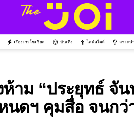
เรื่องราวโซเชียล
บันเทิง
ไลฟ์สไตล์
สาระน่าร
งห้าม “ประยุทธ์ จัน
นดฯ คุมสื่อ จนกว่า