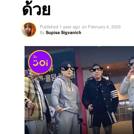
ด้วย
Published
1 year ago
on
February 6, 2025
By
Supisa Sigvanich