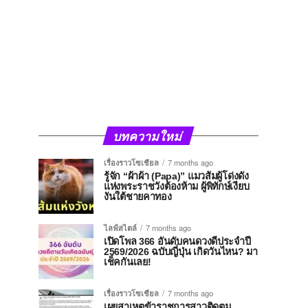
บทความใหม่
เรื่องราวโซเชียล
7 months ago
รู้จัก “ผ้าผ้า (Papa)” แมวส้มผู้โด่งดัง
แห่งพระราชวังต้องห้าม ผู้พิทักษ์เงียบ
งันใต้ชายคาทอง
ไลฟ์สไตล์
7 months ago
เปิดโพล 366 อันดับคนดวงดีประจำปี
2569/2026 ฉบับญี่ปุ่น เกิดวันไหน? มา
เช็คกันเลย!
เรื่องราวโซเชียล
7 months ago
เผยสาเหตุข้าราชการสาวติดตม.