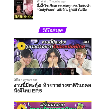
ข่าวสาร
7 months ago
อึ้งทั้งโซเชียล! สองพ่อลูกร่วมใจกันทำ
“OnlyFans” หลังห้ามลูกแล้วไม่ฟัง
วิดีโอล่าสุด
วิดีโอ
2 years ago
งานนี้มีสะดุ้ง! ท้าชาวต่างชาติรีแอคห
นังผีไทย EP.5