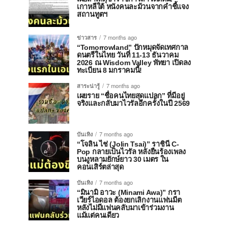
เกาหลีใต้ หนังคนละม้วนจากคำชี้แจง
สถานทูตฯ
ข่าวสาร
7 months ago
“Tomorrowland” ปักหมุดจัดเทศกาล
ดนตรีในไทย วันที่ 11-13 ธันวาคม
2026 ณ Wisdom Valley พัทยา เปิดลง
ทะเบียน 8 มกราคมนี้!
สาระน่ารู้
7 months ago
เผยราย “ชื่อคนไทยสุดแปลก” ที่มีอยู่
จริงและกลับมาไวรัลอีกครั้งในปี 2569
บันเทิง
7 months ago
“โจลิน ไช่ (Jolin Tsai)” ราชินี C-
Pop กลายเป็นไวรัล หลังยืนร้องเพลง
บนงูหลามยักษ์ยาว 30 เมตร ใน
คอนเสิร์ตล่าสุด
บันเทิง
7 months ago
“มินามิ อาวะ (Minami Awa)” กรา
เวียร์ไอดอล ต้องยกเลิกงานแฟนมีต
หลังไม่มีแฟนคลับมาเข้าร่วมงาน
แม้แต่คนเดียว