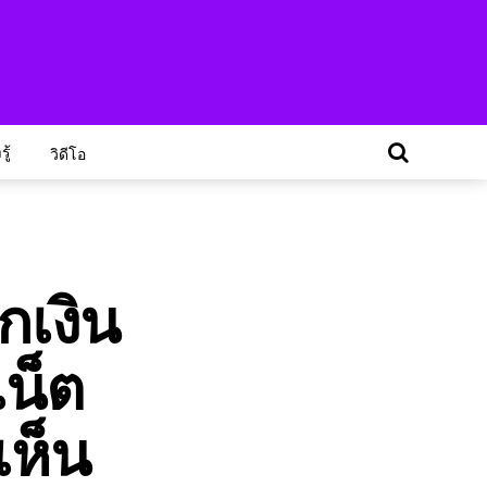
ู้
วิดีโอ
กเงิน
น็ต
เห็น