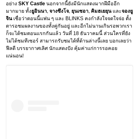
อย่าง
SKY Castle
นอกจากนี้ยังมีนักแสดงมากฝีมืออีก
มากมาย ทั้ง
ยูอินนา
,
จางซึงโจ
,
ยุนเซอา
,
คิมฮเยยุน
และ
จองยู
จิน
เชื่อว่าตอนนี้แฟน ๆ และ BLINKS คงกำลังใจจดใจจ่อ ตั้ง
ตารอชมผลงานของทั้งคู่กันอยู่ และอีกไม่นานเกินรอพวกเรา
ก็จะได้ชมตอนแรกกันแล้ว วันที่ 18 ธันวาคมนี้ ส่วนใครที่ยัง
ไม่ได้ชมทีเซอร์ สามารถรับชมได้ที่ด้านล่างนี้เลย บอกเลยว่า
ฟีลดี บรรยากาศเลิศ นักแสดงปัง คุ้มค่าแก่การรอคอย
แน่นอน!