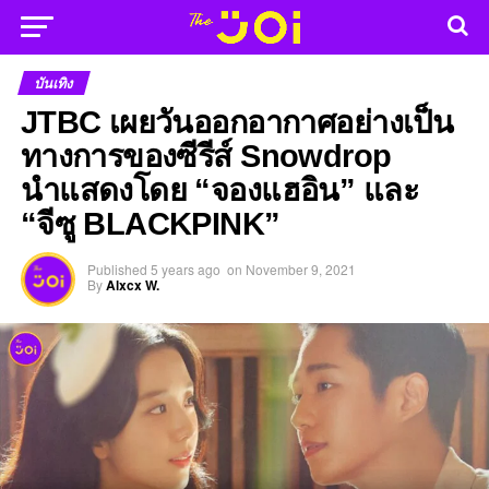
บันเทิง
JTBC เผยวันออกอากาศอย่างเป็น
ทางการของซีรีส์ Snowdrop
นำแสดงโดย “จองแฮอิน” และ
“จีซู BLACKPINK”
Published
5 years ago
on
November 9, 2021
By
Alxcx W.