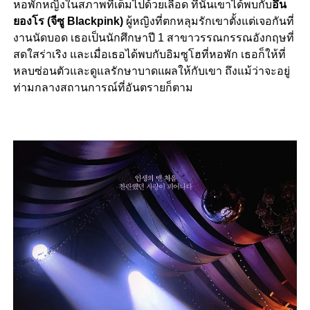
หอพักหญิงในสภาพที่เต็มไปด้วยเลือด ที่นั่นเขาได้พบกับ
อึน
ยองโร (จีซู Blackpink)
ผู้หญิงที่ตกหลุมรักเขาตั้งแต่เจอกันที่
งานนัดบอด เธอเป็นนักศึกษาปี 1 สาขาวรรณกรรณอังกฤษที่
สดใสร่าเริง และเมื่อเธอได้พบกับอิมซูโฮที่หอพัก เธอก็ให้ที่
หลบซ่อนตัวและดูแลรักษาบาดแผลให้กับเขา ถึงแม้ว่าจะอยู่
ท่ามกลางสถานการณ์ที่อันตรายก็ตาม