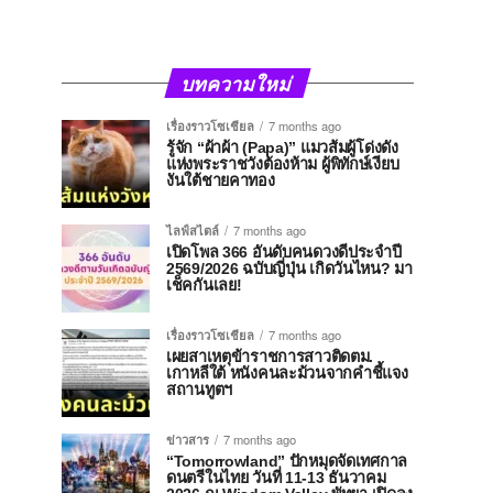
บทความใหม่
เรื่องราวโซเชียล
7 months ago
รู้จัก “ผ้าผ้า (Papa)” แมวส้มผู้โด่งดัง
แห่งพระราชวังต้องห้าม ผู้พิทักษ์เงียบ
งันใต้ชายคาทอง
ไลฟ์สไตล์
7 months ago
เปิดโพล 366 อันดับคนดวงดีประจำปี
2569/2026 ฉบับญี่ปุ่น เกิดวันไหน? มา
เช็คกันเลย!
เรื่องราวโซเชียล
7 months ago
เผยสาเหตุข้าราชการสาวติดตม.
เกาหลีใต้ หนังคนละม้วนจากคำชี้แจง
สถานทูตฯ
ข่าวสาร
7 months ago
“Tomorrowland” ปักหมุดจัดเทศกาล
ดนตรีในไทย วันที่ 11-13 ธันวาคม