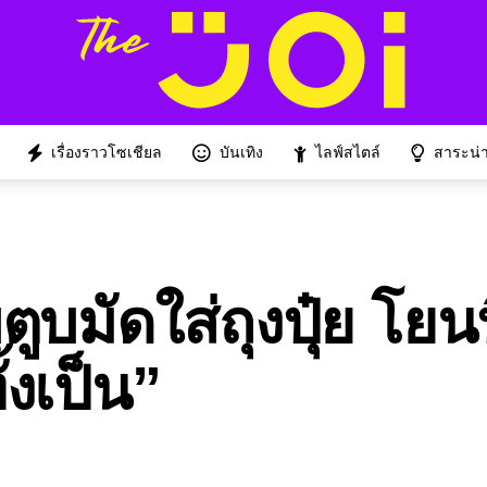
เรื่องราวโซเชียล
บันเทิง
ไลฟ์สไตล์
สาระน่าร
บมัดใส่ถุงปุ๋ย โยนทิ
้งเป็น”