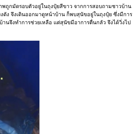
ว สภาพถูกมัดรอบตัวอยู่ในถุงปุ๋ยสีขาว จากการสอบถามชาวบ้าน
สียงดัง จึงเดินออกมาดูหน้าบ้าน ก็พบสุนัขอยู่ในถุงปุ๋ย ซึ่งมีการ
้านจึงทำการช่วยเหลือ แต่สุนัขมีอาการตื่นกลัว จึงได้วิ่งไป