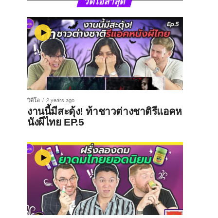
วิดีโอล่าสุด
วิดีโอ
2 years ago
งานนี้มีสะดุ้ง! ท้าชาวต่างชาติรีแอคห
นังผีไทย EP.5