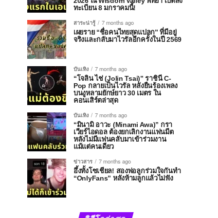
2026 ณ Wisdom Valley พัทยา เปิดลง
ทะเบียน 8 มกราคมนี้!
สาระน่ารู้
7 months ago
เผยราย “ชื่อคนไทยสุดแปลก” ที่มีอยู่
จริงและกลับมาไวรัลอีกครั้งในปี 2569
บันเทิง
7 months ago
“โจลิน ไช่ (Jolin Tsai)” ราชินี C-
Pop กลายเป็นไวรัล หลังยืนร้องเพลง
บนงูหลามยักษ์ยาว 30 เมตร ใน
คอนเสิร์ตล่าสุด
บันเทิง
7 months ago
“มินามิ อาวะ (Minami Awa)” กรา
เวียร์ไอดอล ต้องยกเลิกงานแฟนมีต
หลังไม่มีแฟนคลับมาเข้าร่วมงาน
แม้แต่คนเดียว
ข่าวสาร
7 months ago
อึ้งทั้งโซเชียล! สองพ่อลูกร่วมใจกันทำ
“OnlyFans” หลังห้ามลูกแล้วไม่ฟัง