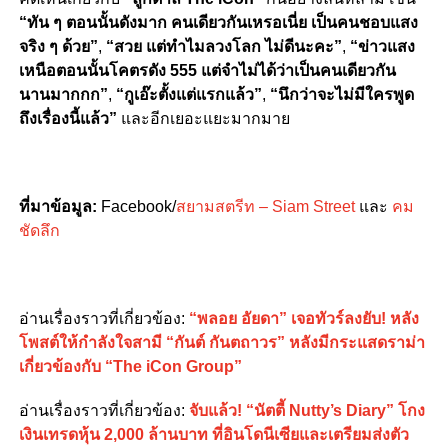
“ทัน ๆ ตอนนั้นดังมาก คนเดียวกันเหรอเนี่ย เป็นคนชอบแสง
จริง ๆ ด้วย”
,
“สวย แต่ทําไมลวงโลก ไม่ดีนะคะ”
,
“ข่าวแสง
เหนือตอนนั้นโคตรดัง 555 แต่จำไม่ได้ว่าเป็นคนเดียวกัน
นานมากกก”
,
“กูเอ๊ะตั้งแต่แรกแล้ว”
,
“นึกว่าจะไม่มีใครพูด
ถึงเรื่องนี้แล้ว”
และอีกเยอะแยะมากมาย
ที่มาข้อมูล:
Facebook/
สยามสตรีท – Siam Street
และ
คม
ชัดลึก
อ่านเรื่องราวที่เกี่ยวข้อง:
“พลอย อัยดา” เจอทัวร์ลงยับ! หลัง
โพสต์ให้กำลังใจสามี “กันต์ กันตถาวร” หลังมีกระแสดราม่า
เกี่ยวข้องกับ “The iCon Group”
อ่านเรื่องราวที่เกี่ยวข้อง:
จับแล้ว! “นัตตี้ Nutty’s Diary” โกง
เงินเทรดหุ้น 2,000 ล้านบาท ที่อินโดนีเซียและเตรียมส่งตัว