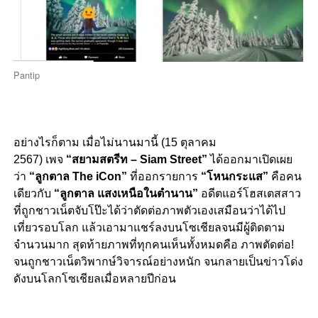
Pantip
อย่างไรก็ตาม เมื่อไม่นานมานี้ (15 ตุลาคม
2567) เพจ
“สยามสตรีท – Siam Street”
ได้ออกมาเปิดเผย
ว่า
“ลูกตาล The iCon”
ที่ออกรายการ
“โหนกระแส”
คือคน
เดียวกับ
“ลูกตาล แสงเหนือในตำนาน”
อดีตแอร์โฮสเตสสาว
ที่ถูกชาวเน็ตจับโป๊ะได้ว่าตัดต่อภาพตัวเองเสมือนว่าได้ไป
เที่ยวรอบโลก แล้วเอามาแชร์ลงบนโซเชียลจนมีผู้ติดตาม
จำนวนมาก สุดท้ายภาพที่ทุกคนเห็นทั้งหมดคือ ภาพตัดต่อ!
จนถูกชาวเน็ตวิพากษ์วิจารณ์อย่างหนัก จนกลายเป็นข่าวโด่ง
ดังบนโลกโซเชียลเมื่อหลายปีก่อน