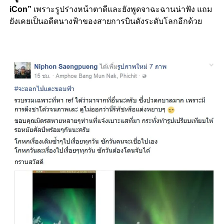
iCon”
เพราะรูปร่างหน้าตาดีและยังพูดจาฉะฉานน่าฟัง แถม
ยังเคยเป็นอดีตนางฟ้าของสายการบินดังระดับโลกอีกด้วย