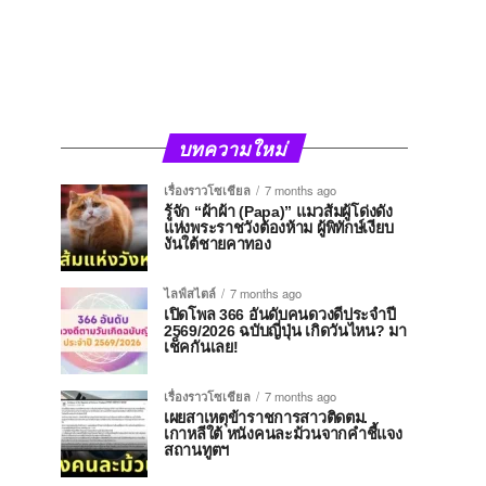
บทความใหม่
เรื่องราวโซเชียล
7 months ago
รู้จัก “ผ้าผ้า (Papa)” แมวส้มผู้โด่งดัง
แห่งพระราชวังต้องห้าม ผู้พิทักษ์เงียบ
งันใต้ชายคาทอง
ไลฟ์สไตล์
7 months ago
เปิดโพล 366 อันดับคนดวงดีประจำปี
2569/2026 ฉบับญี่ปุ่น เกิดวันไหน? มา
เช็คกันเลย!
เรื่องราวโซเชียล
7 months ago
เผยสาเหตุข้าราชการสาวติดตม.
เกาหลีใต้ หนังคนละม้วนจากคำชี้แจง
สถานทูตฯ