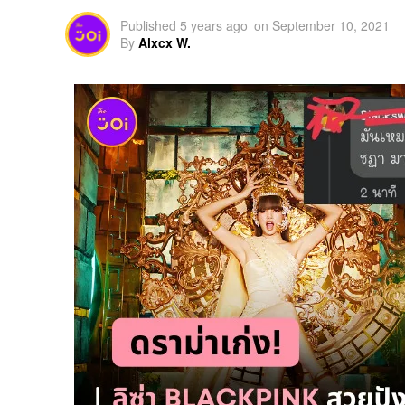
Published
5 years ago
on
September 10, 2021
By
Alxcx W.