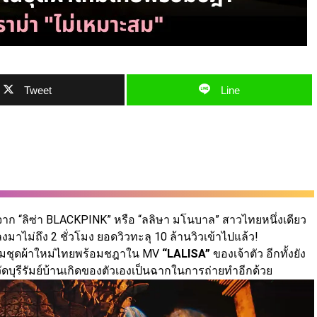
Tweet
Line
กจาก “ลิซ่า BLACKPINK” หรือ “ลลิษา มโนบาล” สาวไทยหนึ่งเดียว
งมาไม่ถึง 2 ชั่วโมง ยอดวิวทะลุ 10 ล้านวิวเข้าไปแล้ว!
งสวมชุดผ้าใหม่ไทยพร้อมชฎาใน MV
“LALISA”
ของเจ้าตัว อีกทั้งยัง
ุรีรัมย์บ้านเกิดของตัวเองเป็นฉากในการถ่ายทำอีกด้วย