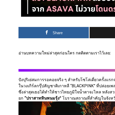
Share
อ่านบทความใหม่ล่าสุดก่อนใคร กดติดตามเราไว้เลย:
ปังปุริเย่สมการรอคอยจริง ๆ สำหรับโซโล่เดี่ยวครั้งแร
ในวงเกิร์ลกรุ๊ปสัญชาติเกาหลี “BLACKPINK” ที่ปล่อยเพล
ซึ่งล่าสุดเธอได้ทำให้ชาวไทยภูมิใจน้ำตาจะไหล หลั
ยก
“ปราสาทหินพนมรุ้ง”
โบราณสถาณที่สำคัญในจังหวัดบ