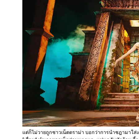
แต่ก็ไม่วายถูกชาวเน็ตดราม่า บอกว่าการนำชฎามาใส่เต