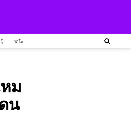
ู้
วิดีโอ
ไหม
โดน