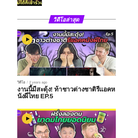
วิดีโอล่าสุด
วิดีโอ
2 years ago
งานนี้มีสะดุ้ง! ท้าชาวต่างชาติรีแอคห
นังผีไทย EP.5