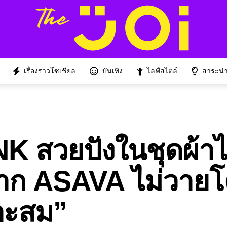
เรื่องราวโซเชียล
บันเทิง
ไลฟ์สไตล์
สาระน่าร
NK สวยปังในชุดผ้า
าก ASAVA ไม่วาย
าะสม”