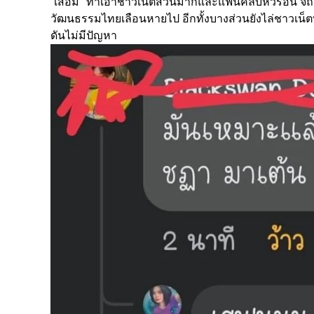
“เสื่อม” ทำเอาชาวเน็ตส่วนมากและแฟนคลับหัวร้อน จี้ถ
วัฒนธรรมไทยเลือนหายไป อีกทั้งบางส่วนยังไล่ชาวเน็
ดันไม่มีปัญหา