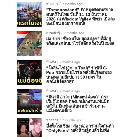
ข่าวสาร
7 months ago
“Tomorrowland” ปักหมุดจัดเทศกาล
ดนตรีในไทย วันที่ 11-13 ธันวาคม
2026 ณ Wisdom Valley พัทยา เปิดลง
ทะเบียน 8 มกราคมนี้!
สาระน่ารู้
7 months ago
เผยราย “ชื่อคนไทยสุดแปลก” ที่มีอยู่
จริงและกลับมาไวรัลอีกครั้งในปี 2569
บันเทิง
7 months ago
“โจลิน ไช่ (Jolin Tsai)” ราชินี C-
Pop กลายเป็นไวรัล หลังยืนร้องเพลง
บนงูหลามยักษ์ยาว 30 เมตร ใน
คอนเสิร์ตล่าสุด
บันเทิง
7 months ago
“มินามิ อาวะ (Minami Awa)” กรา
เวียร์ไอดอล ต้องยกเลิกงานแฟนมีต
หลังไม่มีแฟนคลับมาเข้าร่วมงาน
แม้แต่คนเดียว
ข่าวสาร
7 months ago
อึ้งทั้งโซเชียล! สองพ่อลูกร่วมใจกันทำ
“OnlyFans” หลังห้ามลูกแล้วไม่ฟัง