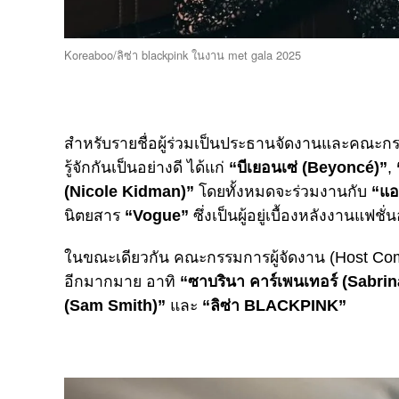
Koreaboo/ลิซ่า blackpink ในงาน met gala 2025
สำหรับรายชื่อผู้ร่วมเป็นประธานจัดงานและคณะก
รู้จักกันเป็นอย่างดี ได้แก่
“บีเยอนเซ่ (Beyoncé)”
,
“
(Nicole Kidman)”
โดยทั้งหมดจะร่วมงานกับ
“แอน
นิตยสาร
“Vogue”
ซึ่งเป็นผู้อยู่เบื้องหลังงานแฟ
ในขณะเดียวกัน คณะกรรมการผู้จัดงาน (Host Committ
อีกมากมาย อาทิ
“ซาบรินา คาร์เพนเทอร์ (Sabri
(Sam Smith)”
และ
“ลิซ่า BLACKPINK”