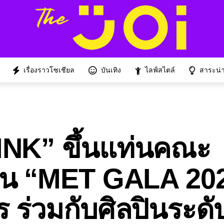
เรื่องราวโซเชียล
บันเทิง
ไลฟ์สไตล์
สาระน่าร
INK” ขึ้นแท่นคณะ
งาน “MET GALA 20
ร ร่วมกับศิลปินระด