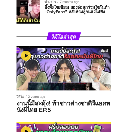
ข่าวสาร
7 months ago
อึ้งทั้งโซเชียล! สองพ่อลูกร่วมใจกันทำ
“OnlyFans” หลังห้ามลูกแล้วไม่ฟัง
วิดีโอล่าสุด
วิดีโอ
2 years ago
งานนี้มีสะดุ้ง! ท้าชาวต่างชาติรีแอคห
นังผีไทย EP.5