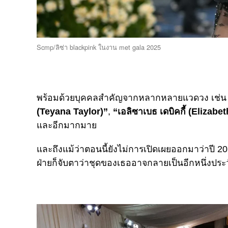
Scmp/ลิซ่า blackpink ในงาน met gala 2025
พร้อมด้วยบุคคลสำคัญจากหลากหลายแวดวง เช่น
(Teyana Taylor)”
,
“เอลิซาเบธ เดบิคกี้ (Elizabe
และอีกมากมาย
และถึงแม้ว่าตอนนี้ยังไม่การเปิดเผยออกมาว่าปี 2
ฝ่ายก็จับตาว่าชุดของเธออาจกลายเป็นอีกหนึ่งปร