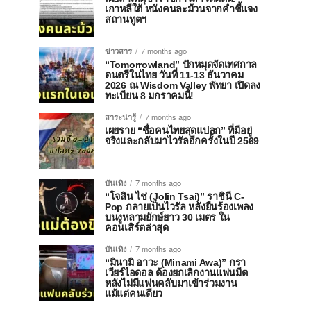
เกาหลีใต้ หนังคนละม้วนจากคำชี้แจง
สถานทูตฯ
ข่าวสาร
7 months ago
“Tomorrowland” ปักหมุดจัดเทศกาล
ดนตรีในไทย วันที่ 11-13 ธันวาคม
2026 ณ Wisdom Valley พัทยา เปิดลง
ทะเบียน 8 มกราคมนี้!
สาระน่ารู้
7 months ago
เผยราย “ชื่อคนไทยสุดแปลก” ที่มีอยู่
จริงและกลับมาไวรัลอีกครั้งในปี 2569
บันเทิง
7 months ago
“โจลิน ไช่ (Jolin Tsai)” ราชินี C-
Pop กลายเป็นไวรัล หลังยืนร้องเพลง
บนงูหลามยักษ์ยาว 30 เมตร ใน
คอนเสิร์ตล่าสุด
บันเทิง
7 months ago
“มินามิ อาวะ (Minami Awa)” กรา
เวียร์ไอดอล ต้องยกเลิกงานแฟนมีต
หลังไม่มีแฟนคลับมาเข้าร่วมงาน
แม้แต่คนเดียว