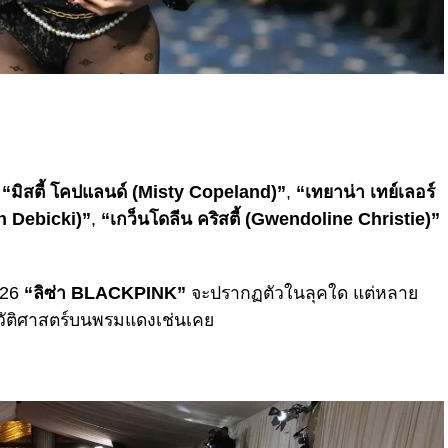
“มิสตี้ โคปแลนด์ (Misty Copeland)”
,
“เทยาน่า เทย์เลอร์
th Debicki)”
,
“เกว็นโดลีน คริสตี้ (Gwendoline Christie)”
026
“ลิซ่า BLACKPINK”
จะปรากฏตัวในลุคใด แต่หลาย
ะวัติศาสตร์บนพรมแดงเช่นเคย