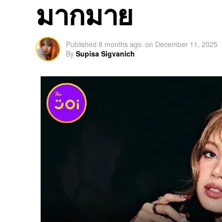
มากมาย
Published
8 months ago
on
December 11, 2025
By
Supisa Sigvanich