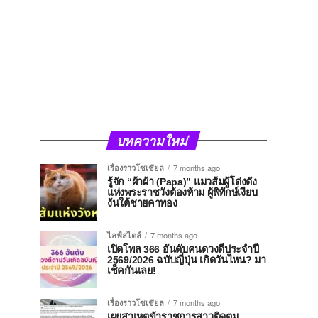
บทความใหม่
เรื่องราวโซเชียล
7 months ago
รู้จัก “ผ้าผ้า (Papa)” แมวส้มผู้โด่งดัง
แห่งพระราชวังต้องห้าม ผู้พิทักษ์เงียบ
งันใต้ชายคาทอง
ไลฟ์สไตล์
7 months ago
เปิดโพล 366 อันดับคนดวงดีประจำปี
2569/2026 ฉบับญี่ปุ่น เกิดวันไหน? มา
เช็คกันเลย!
เรื่องราวโซเชียล
7 months ago
เผยสาเหตุข้าราชการสาวติดตม.