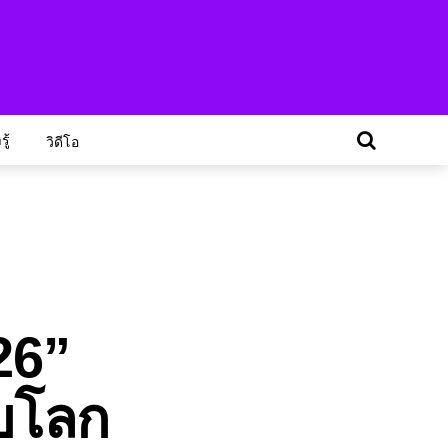
ู้
วิดีโอ
26”
ับโลก