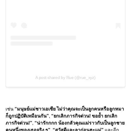
A post shared by Rue (@rue_xyz)
เช่น
“มนุษย์แม่ชาวเอเชีย ไม่ว่าคุณจะเป็นลูกคนหรือลูกหมา
ก็ถูกปฏิบัติเหมือนกัน”
,
“ยกเลิกภารกิจด่วน! ขอย้ำ ยกเลิก
ภารกิจด่วน!”
,
“น่ารักกกก น้องกลัวคุณแม่ราวกับเป็นลูกชาย
คนหนึ่งของเธอจริง ๆ”
,
“สวัสดีและลาก่อนฮะแม่”
และอีก