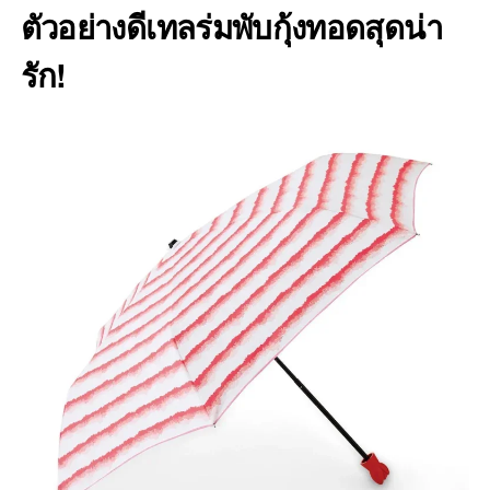
ตัวอย่างดีเทลร่มพับกุ้งทอดสุดน่า
รัก!