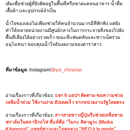
เติมเพื่อช่วยผู้ที่ยังติดอยู่ในพื้นที่หรือขาดแคลนอาหาร น้ำดื่ม
เสื้อผ้า และอุปกรณ์จำเป็น
น้ำใจของเธอไม่เพียงช่วยให้คนจำนวนมากมีที่พักพิง แต่ยัง
ทำให้หลายหน่วยงานมีศูนย์กลางในการกระจายสิ่งของไปยัง
พื้นที่เสี่ยงได้อย่างรวดเร็ว ขณะที่แฟนคลับและชาวเน็ตร่วม
อนุโมทนา ขอบคุณน้ำใจอันงดงามของดาราสาว
ที่มาข้อมูล:
Instagram/
@yui_chiranan
อ่านเรื่องราวที่เกี่ยวข้อง:
แจก 6 แอปฯ ติดตาม-ขอความช่วย
เหลือน้ำท่วม ใช้งานง่าย อัปเดตเร็ว จากหน่วยงานรัฐโดยตรง
อ่านเรื่องราวที่เกี่ยวข้อง:
สาวสวยชาวญี่ปุ่นรีบช่วยเหลือชาย
ชราล้มในสถานีรถไฟ ที่แท้คือ “ไมกะ คิตามูระ (Maika
Kitamura)” แพทย์สาวและไอดอลวง “NEO à la mode”