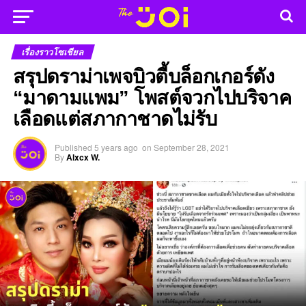
เรื่องราวโซเชียล
สรุปดราม่าเพจบิวตี้บล็อกเกอร์ดัง
“มาดามแพม” โพสต์จวกไปบริจาค
เลือดแต่สภากาชาดไม่รับ
Published
5 years ago
on
September 28, 2021
By
Alxcx W.