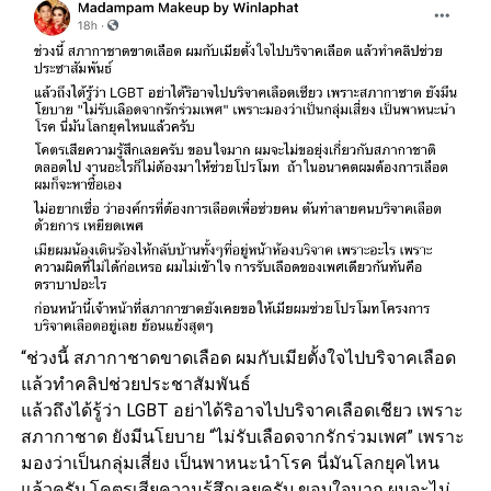
“ช่วงนี้ สภากาชาดขาดเลือด ผมกับเมียตั้งใจไปบริจาคเลือด
แล้วทำคลิปช่วยประชาสัมพันธ์
แล้วถึงได้รู้ว่า LGBT อย่าได้ริอาจไปบริจาคเลือดเชียว เพราะ
สภากาชาด ยังมีนโยบาย “ไม่รับเลือดจากรักร่วมเพศ” เพราะ
มองว่าเป็นกลุ่มเสี่ยง เป็นพาหนะนำโรค นี่มันโลกยุคไหน
แล้วครับ โคตรเสียความรู้สึกเลยครับ ขอบใจมาก ผมจะไม่