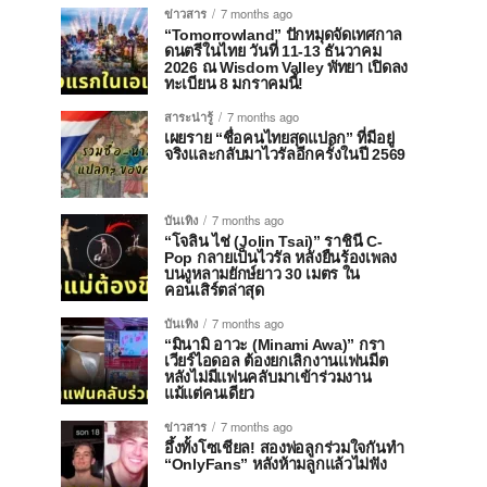
ข่าวสาร
7 months ago
“Tomorrowland” ปักหมุดจัดเทศกาล
ดนตรีในไทย วันที่ 11-13 ธันวาคม
2026 ณ Wisdom Valley พัทยา เปิดลง
ทะเบียน 8 มกราคมนี้!
สาระน่ารู้
7 months ago
เผยราย “ชื่อคนไทยสุดแปลก” ที่มีอยู่
จริงและกลับมาไวรัลอีกครั้งในปี 2569
บันเทิง
7 months ago
“โจลิน ไช่ (Jolin Tsai)” ราชินี C-
Pop กลายเป็นไวรัล หลังยืนร้องเพลง
บนงูหลามยักษ์ยาว 30 เมตร ใน
คอนเสิร์ตล่าสุด
บันเทิง
7 months ago
“มินามิ อาวะ (Minami Awa)” กรา
เวียร์ไอดอล ต้องยกเลิกงานแฟนมีต
หลังไม่มีแฟนคลับมาเข้าร่วมงาน
แม้แต่คนเดียว
ข่าวสาร
7 months ago
อึ้งทั้งโซเชียล! สองพ่อลูกร่วมใจกันทำ
“OnlyFans” หลังห้ามลูกแล้วไม่ฟัง