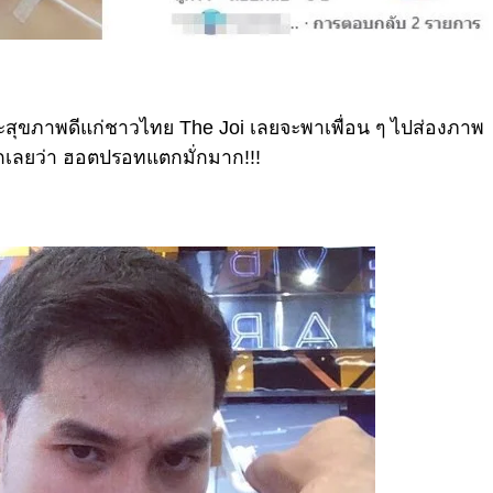
ละสุขภาพดีแก่ชาวไทย The Joi เลยจะพาเพื่อน ๆ ไปส่องภาพ
กเลยว่า ฮอตปรอทแตกมั่กมาก!!!