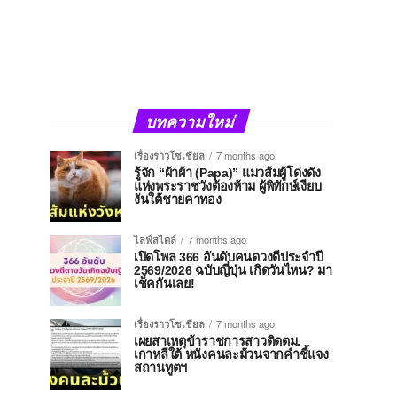
บทความใหม่
เรื่องราวโซเชียล
7 months ago
รู้จัก “ผ้าผ้า (Papa)” แมวส้มผู้โด่งดัง
แห่งพระราชวังต้องห้าม ผู้พิทักษ์เงียบ
งันใต้ชายคาทอง
ไลฟ์สไตล์
7 months ago
เปิดโพล 366 อันดับคนดวงดีประจำปี
2569/2026 ฉบับญี่ปุ่น เกิดวันไหน? มา
เช็คกันเลย!
เรื่องราวโซเชียล
7 months ago
เผยสาเหตุข้าราชการสาวติดตม.
เกาหลีใต้ หนังคนละม้วนจากคำชี้แจง
สถานทูตฯ