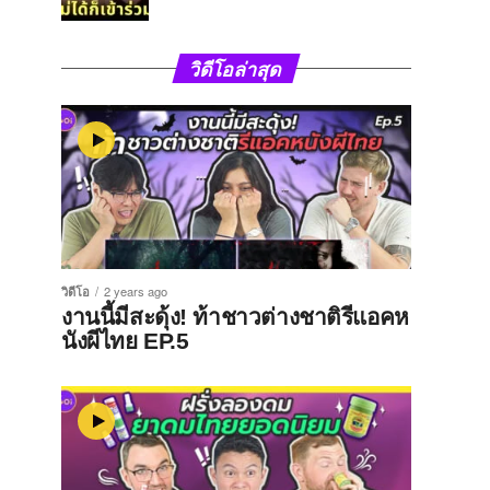
วิดีโอล่าสุด
วิดีโอ
2 years ago
งานนี้มีสะดุ้ง! ท้าชาวต่างชาติรีแอคห
นังผีไทย EP.5