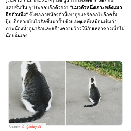
(วันที่ 13 กันยายน 2024) โดยผู้นำไปโพสต์ซ้ำก็ได้เขียน
แคปชั่นปั่น ๆ ประกอบอีกด้วยว่า
“แมวตัวหนึ่งเกาะหลังแมว
อีกตัวหนึ่ง”
ซึ่งพอภาพน้องตัวนี้เขาถูกแชร์ออกไปอีกครั้ง
ปุ๊บ..ก็กลายเป็นไวรัลขึ้นมาปั๊บ ด้วยเหตุผลที่เหมือนเดิมว่า
ภาพน้องทั้งดูน่ารักและสร้างความว้าวให้กับเหล่าชาวเน็ตไม่
น้อยนั่นเอง
Source:
X: @tatuya01