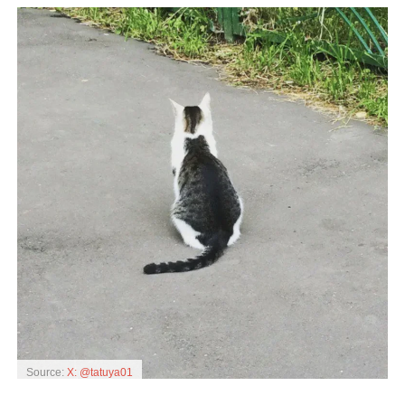
Source:
X: @tatuya01