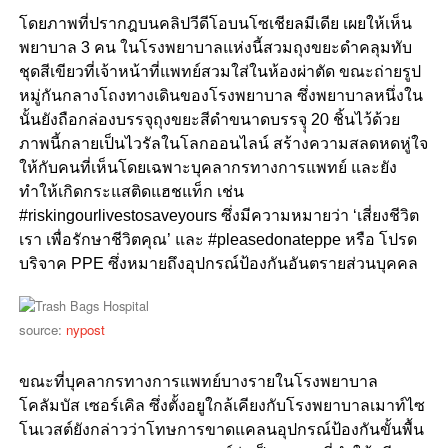
โดยภาพที่ปรากฎบนคลิปวีดีโอบนโซเชียลมีเดีย เผยให้เห็น
พยาบาล 3 คน ในโรงพยาบาลแห่งนี้สวมถุงขยะดำคลุมทับ
ชุดสีเขียวที่เจ้าหน้าที่แพทย์สวมใส่ในห้องผ่าตัด ขณะถ่ายรูป
หมู่กันกลางโถงทางเดินของโรงพยาบาล ซึ่งพยาบาลหนึ่งใน
นั้นยังถือกล่องบรรจุถุงขยะสีดำขนาดบรรจุุ 20 ชิ้นไว้ด้วย
ภาพนี้กลายเป็นไวรัลในโลกออนไลน์ สร้างความสลดหดหู่ใจ
ให้กับคนที่เห็นโดยเฉพาะบุคลากรทางการแพทย์ และยัง
ทำให้เกิดกระแสติดแฮชแท็ก เช่น
#riskingourlivestosaveyours ซึ่งมีความหมายว่า ‘เสี่ยงชีวิต
เรา เพื่อรักษาชีวิตคุณ’ และ #pleasedonateppe หรือ โปรด
บริจาค PPE ซึ่งหมายถึงอุปกรณ์ป้องกันอันตรายส่วนบุคคล
source:
nypost
ขณะที่บุคลากรทางการแพทย์บางรายในโรงพยาบาล
โคลัมบัส เซอร์เคิล ซึ่งตั้งอยูใกล้เคียงกับโรงพยาบาลเมาท์ไซ
โนเวสต์ยังกล่าวว่าโทษการขาดแคลนอุปกรณ์ป้องกันขั้นพื้น